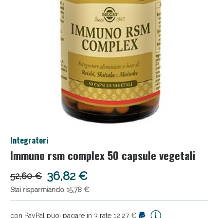
Salini e Multivitaminici: oggi Sconto extra fino al
Integratori
50%!
Immuno rsm complex 50 capsule vegetali
36,82 €
52,60 €
Stai risparmiando 15,78 €
con PayPal puoi pagare in 3 rate 12,27 €