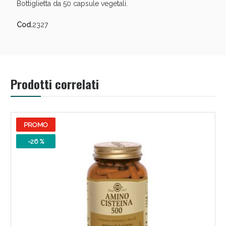
Bottiglietta da 50 capsule vegetali.
Cod.
2327
Prodotti correlati
Benessere Intestinale: Sconto fino al 55% valido
PROMO
oggi!
-26 %