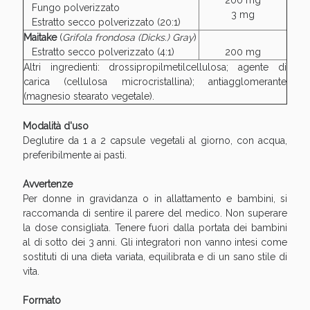
200 mg
Sconto fino al 55% disponibile oggi!
Fungo polverizzato
3 mg
Estratto secco polverizzato (20:1)
Maitake
(
Grifola frondosa (Dicks.) Gray
)
Estratto secco polverizzato (4:1)
200 mg
Altri ingredienti: drossipropilmetilcellulosa; agente di
carica (cellulosa microcristallina); antiagglomerante
(magnesio stearato vegetale).
Modalità d'uso
Deglutire da 1 a 2 capsule vegetali al giorno, con acqua,
preferibilmente ai pasti.
Avvertenze
Per donne in gravidanza o in allattamento e bambini, si
raccomanda di sentire il parere del medico. Non superare
la dose consigliata. Tenere fuori dalla portata dei bambini
al di sotto dei 3 anni. Gli integratori non vanno intesi come
Vie Urinarie e Prostata: Sconti fino al 45% oggi!
sostituti di una dieta variata, equilibrata e di un sano stile di
vita.
Formato