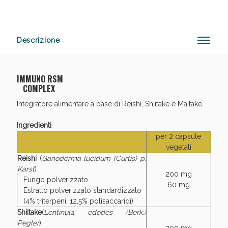
Descrizione
Anticellulite e Fanghi: Sconto fino al 40% valido
oggi!
IMMUNO RSM
COMPLEX
Integratore alimentare a base di Reishi, Shiitake e Maitake.
Ingredienti
per 2 capsule
vegetali
Reishi
(
Ganoderma lucidum (Curtis) p.
Karst
)
200 mg
Fungo polverizzato
60 mg
Estratto polverizzato standardizzato
(4% triterpeni, 12,5% polisaccaridi)
Shiitake
(
Lentinula edodes (Berk.)
Pegler
)