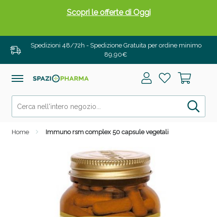
Scopri le offerte di Oggi
Spedizioni 48/72h - Spedizione Gratuita per ordine minimo
89,90€
Home
Immuno rsm complex 50 capsule vegetali
Drenanti e Pancia Piatta: Sconti fino al 55% validi
solo per OGGI!