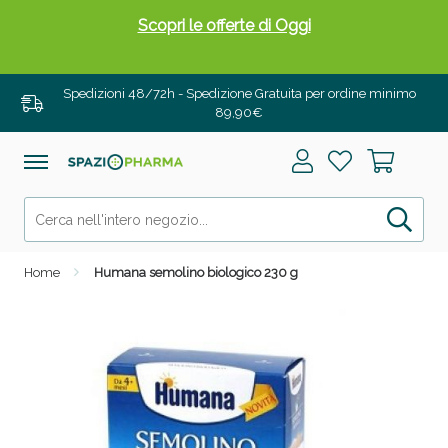
Scopri le offerte di Oggi
Spedizioni 48/72h - Spedizione Gratuita per ordine minimo
89,90€
Home
Humana semolino biologico 230 g
Drenanti e Pancia Piatta: Sconti fino al 55% validi
solo per OGGI!