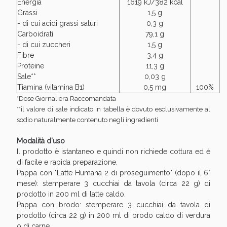
Sconto fino al 55% disponibile oggi!
Energia
1619 kJ/382 kcal
Grassi
1,5 g
- di cui acidi grassi saturi
0,3 g
Carboidrati
79,1 g
- di cui zuccheri
1,5 g
Fibre
3,4 g
Proteine
11,3 g
Sale**
0,03 g
Tiamina (vitamina B1)
0,5 mg
100%
*Dose Giornaliera Raccomandata
**il valore di sale indicato in tabella è dovuto esclusivamente al
sodio naturalmente contenuto negli ingredienti
Modalità d'uso
Il prodotto è istantaneo e quindi non richiede cottura ed è
di facile e rapida preparazione.
Pappa con "Latte Humana 2 di proseguimento" (dopo il 6°
Vie Urinarie e Prostata: Sconti fino al 45% oggi!
mese): stemperare 3 cucchiai da tavola (circa 22 g) di
prodotto in 200 ml di latte caldo.
Pappa con brodo: stemperare 3 cucchiai da tavola di
prodotto (circa 22 g) in 200 ml di brodo caldo di verdura
o di carne.