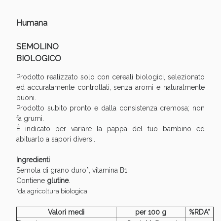
Humana
Anticellulite e Fanghi: Sconto fino al 40% valido
SEMOLINO
oggi!
BIOLOGICO
Prodotto realizzato solo con cereali biologici, selezionato
ed accuratamente controllati, senza aromi e naturalmente
buoni.
Prodotto subito pronto e dalla consistenza cremosa; non
fa grumi.
È indicato per variare la pappa del tuo bambino ed
abituarlo a sapori diversi.
Ingredienti
Semola di grano duro*, vitamina B1.
Contiene
glutine
.
*da agricoltura biologica
Valori medi
per 100 g
%RDA*