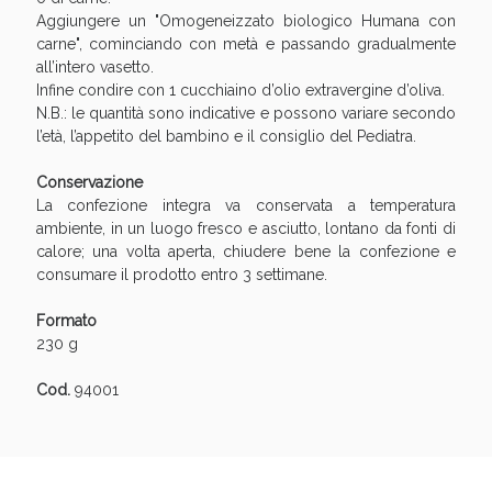
Aggiungere un "Omogeneizzato biologico Humana con
carne", cominciando con metà e passando gradualmente
all’intero vasetto.
Infine condire con 1 cucchiaino d’olio extravergine d’oliva.
N.B.: le quantità sono indicative e possono variare secondo
l’età, l’appetito del bambino e il consiglio del Pediatra.
Conservazione
La confezione integra va conservata a temperatura
ambiente, in un luogo fresco e asciutto, lontano da fonti di
calore; una volta aperta, chiudere bene la confezione e
Benessere Intestinale: Sconto fino al 55% valido
consumare il prodotto entro 3 settimane.
oggi!
Formato
230 g
Cod.
94001