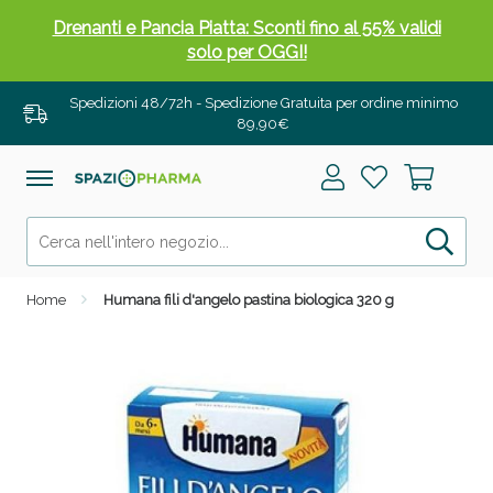
Drenanti e Pancia Piatta: Sconti fino al 55% validi
solo per OGGI!
Spedizioni 48/72h - Spedizione Gratuita per ordine minimo
89,90€
Home
Humana fili d'angelo pastina biologica 320 g
Salini e Multivitaminici: oggi Sconto extra fino al
50%!