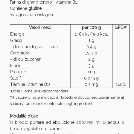
Vie Urinarie e Prostata: Sconti fino al 45% oggi!
Farina di grano tenero*, vitamina B1.
Contiene
glutine
.
*da agricoltura biologica
Valori medi
per 100 g
%RDA*
Energia
1484 kJ/350 kcal
Grassi
1 g
- di cui acidi grassi saturi
0,4 g
Carboidrati
72,7 g
- di cui zuccheri
2 g
Fibre
3 g
Proteine
11 g
Sale**
0,045 g
Tiamina (vitamina B1)
0,7 mg
140%
*Dose Giornaliera Raccomandata
**il valore di sale indicato in tabella è dovuto esclusivamente al
Benessere Intestinale: Sconto fino al 55% valido
sodio naturalmente contenuto negli ingredienti
oggi!
Modalità d'uso
In brodo: portare ad ebollizione 200/250 ml di acqua o
brodo vegetale o di carne.