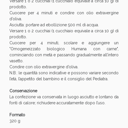
Versare 1 o 2 cucchiai (1 cucchiaio equivale a circa 10 g) di
prodotto.
Cuocere per 4 minuti e condire con olio extravergine
d’oliva.
Asciutta: portare ad ebollizione 500 ml di acqua.
Versare 1 o 2 cucchiai (1 cucchiaio equivale a circa 10 g) di
prodotto.
Cuocere per 4 minuti, scolare e aggiungere un
"Omogeneizzato biologico Humana con carne",
cominciando con metà e passando gradualmente all’intero
vasetto.
Condire con olio extravergine d’oliva.
Scopri le offerte di Oggi
N.B.: le quantità sono indicative e possono variare secondo
l’età, l’appetito del bambino e il consiglio del Pediatra.
Conservazione
La confezione va conservata in luogo asciutto e lontano da
fonti di calore; richiudere accuratamente dopo l’uso.
Formato
320 g