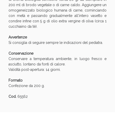
200 ml di brodo vegetale o di carne caldo. Aggiungere un
omogeneizzato biologico humana di carne, cominciando
con metà e passando gradualmente all'intero vasetto e
condire infine con 5 g di olio extra vergine di oliva (circa 1
cucchiaino da tè).
Avvertenze
Si consiglia di seguire sempre le indicazioni del pediatra.
Conservazione
Conservare a temperatura ambiente, in luogo fresco e
Benessere Intestinale: Sconto fino al 55% valido
asciutto, lontano da fonti di calore.
oggi!
Validità post-apertura: 14 giorni.
Formato
Confezione da 200 g.
Cod.
65562