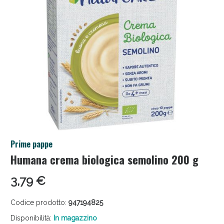
Salini e Multivitaminici: oggi Sconto extra fino al
Prime pappe
50%!
Humana crema biologica semolino 200 g
3,79 €
Codice prodotto:
947194825
Disponibilità:
In magazzino