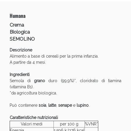
Humana
Crema
Anticellulite e Fanghi: Sconto fino al 40% valido
Biologica
oggi!
SEMOLINO
Descrizione
Alimento a base di cereali per la prima infanzia.
A partire da 4 mesi.
Ingredienti
Semola di
grano
duro (99,9%)*, cloridrato di tiamina
(vitamina B1).
*da agricoltura biologica.
Può contenere
soia
,
latte
,
senape
e
lupino
.
Caratteristiche nutrizionali
Valori medi
per 100 g
%VNR*
Energia
1.596 kJ376 kcal