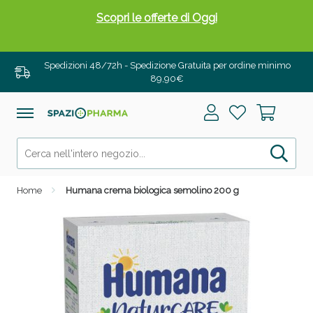
Scopri le offerte di Oggi
Spedizioni 48/72h - Spedizione Gratuita per ordine minimo
89,90€
Home
Humana crema biologica semolino 200 g
Drenanti e Pancia Piatta: Sconti fino al 55% validi
solo per OGGI!