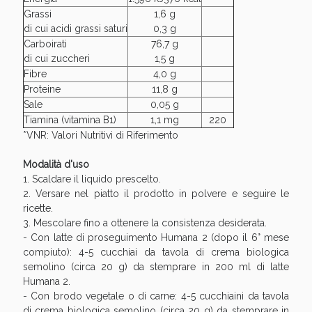
Sconto fino al 55% disponibile oggi!
Grassi
1,6 g
di cui acidi grassi saturi
0,3 g
Carboirati
76,7 g
di cui zuccheri
1,5 g
Fibre
4,0 g
Proteine
11,8 g
Sale
0,05 g
Tiamina (vitamina B1)
1,1 mg
220
*VNR: Valori Nutritivi di Riferimento
Modalità d'uso
1. Scaldare il liquido prescelto.
2. Versare nel piatto il prodotto in polvere e seguire le
ricette.
3. Mescolare fino a ottenere la consistenza desiderata.
- Con latte di proseguimento Humana 2 (dopo il 6° mese
Vie Urinarie e Prostata: Sconti fino al 45% oggi!
compiuto): 4-5 cucchiai da tavola di crema biologica
semolino (circa 20 g) da stemprare in 200 ml di latte
Humana 2.
- Con brodo vegetale o di carne: 4-5 cucchiaini da tavola
di crema biologica semolino (circa 20 g) da stemprare in