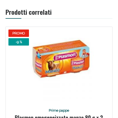
Prodotti correlati
PROMO
Scopri le offerte di Oggi
-9 %
Prime pappe
Plasmon omogeneizzato manzo 80 g x 2