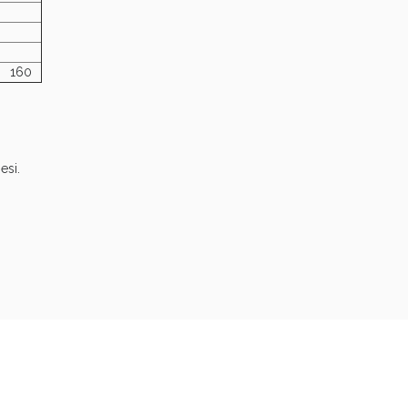
160
Sconto fino al 55% disponibile oggi!
esi.