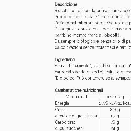
Descrizione
Anti
Biscotti solubili per la prima infanzia biol
Prodotto indicato dal 4° mese compiuto, 
Perfetto nel biberon: perché solubile e p
Dalla giusta consistenza: per iniziare a
bambino mentre mangia i biscotti).
Da sempre biologico e senza olio di pal
da coltivazioni senza fitofarmaci e fertil
Ingredienti
Farina di
frumento
*, zucchero di canna*
carbonato acido di sodio), estratto di ma
*Biologico. Può contenere
soia
,
senape
.
Caratteristiche nutrizionali
Anti
Valori medi
per 100 g
Energia
1.776 kJ/421 kcal
Grassi
8,6 g
di cui acidi grassi saturi
1,7 g
Carboidrati
76 g
di cui zuccheri
24 g