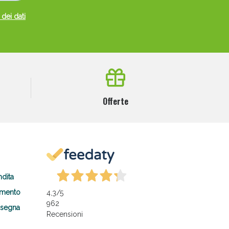
 dei dati
Offerte
ndita
amento
4,3
/5
962
nsegna
Recensioni