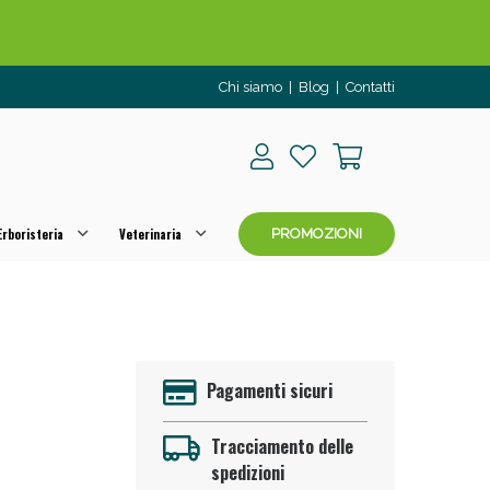
Chi siamo
|
Blog
|
Contatti
rboristeria
Veterinaria
PROMOZIONI
o per OGGI!
Pagamenti sicuri
Tracciamento delle
spedizioni