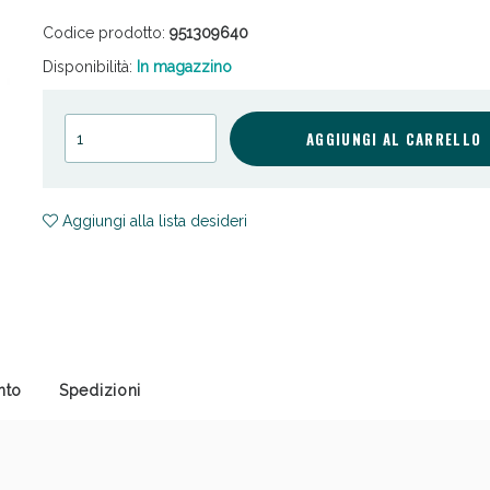
Codice prodotto:
951309640
Disponibilità:
In magazzino
AGGIUNGI AL CARRELLO
ni e Multivitaminici: oggi Sconto extra fino al
Aggiungi alla lista desideri
nto
Spedizioni