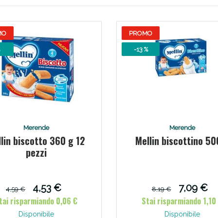
ie Urinarie e Prostata: Sconti fino al 45% ogg
MO
PROMO
-13 %
Merende
Merende
lin biscotto 360 g 12
Mellin biscottino 50
pezzi
ssere Intestinale: Sconto fino al 55% valido 
4,53 €
7,09 €
4,59 €
8,19 €
tai risparmiando 0,06 €
Stai risparmiando 1,10
Disponibile
Disponibile