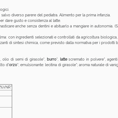
cellulite e Fanghi: Sconto fino al 40% valido 
ogici.
salvo diverso parere del pediatra. Alimento per la prima infanzia.
er dare gusto e consistenza al latte.
 masticare anche senza dentini e abituarlo a mangiare in autonomia. (
ma: con ingredienti selezionati e controllati da agricoltura biologic
izzanti di sintesi chimica, come previsto dalla normativa per i prodotti b
, olio di semi di girasole*,
burro
*,
latte
scremato in polvere*, agenti
lto d'
orzo
*; emulsionante: lecitina di girasole*; aroma naturale di vanig
cellulite e Fanghi: Sconto fino al 40% valido 
%VNR*