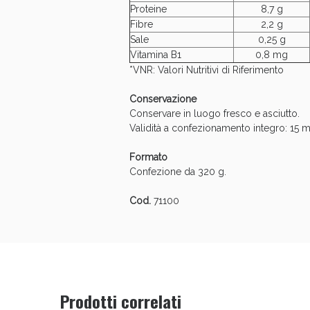
Proteine
8,7 g
Fibre
2,2 g
Sale
0,25 g
Vitamina B1
0,8 mg
*VNR: Valori Nutritivi di Riferimento
Conservazione
Conservare in luogo fresco e asciutto.
Validità a confezionamento integro: 15 m
Formato
Confezione da 320 g.
Cod.
71100
Prodotti correlati