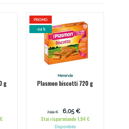
i!
PROMO
-24 %
Merende
0 g
Plasmon biscotti 720 g
oggi!
6,05 €
7,99 €
 €
Stai risparmiando 1,94 €
Disponibile