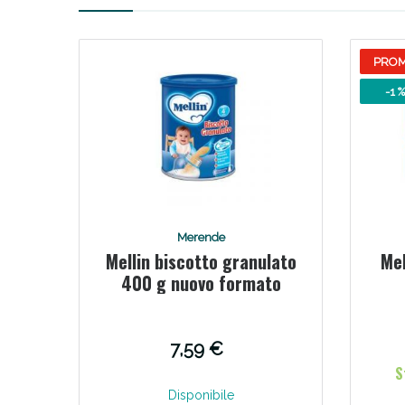
V
PRO
-1 %
Merende
Mellin biscotto granulato
Mel
400 g nuovo formato
Bene
7,59 €
S
Disponibile