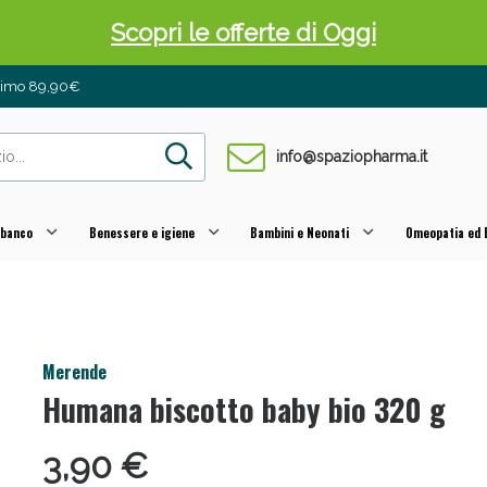
Scopri le offerte di Oggi
inimo 89,90€
info@spaziopharma.it
 banco
Benessere e igiene
Bambini e Neonati
Omeopatia ed E
 Pancia Piatta: Sconti fino al 55% validi sol
Merende
Humana biscotto baby bio 320 g
3,90 €