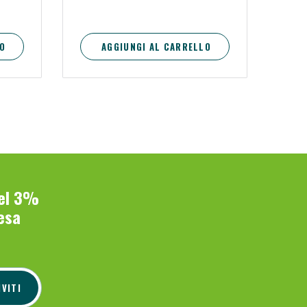
O
AGGIUNGI AL CARRELLO
del 3%
esa
IVITI