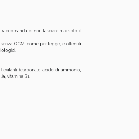
oggi!
Si raccomanda di non lasciare mai solo il
a, senza OGM, come per legge, e ottenuti
iologici.
 lievitanti (carbonato acido di ammonio,
lia, vitamina B1.
oggi!