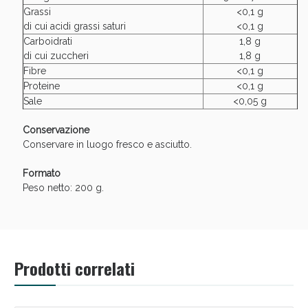
Grassi
<0,1 g
di cui acidi grassi saturi
<0,1 g
Carboidrati
1,8 g
di cui zuccheri
1,8 g
Fibre
<0,1 g
Proteine
<0,1 g
Sale
<0,05 g
Conservazione
Conservare in luogo fresco e asciutto.
Formato
Peso netto: 200 g.
Prodotti correlati