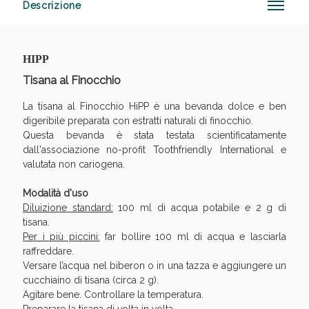
Descrizione
HIPP
Vie Urinarie e Prostata: Sconti fino al 45% oggi!
Tisana al Finocchio
La tisana al Finocchio HiPP è una bevanda dolce e ben
digeribile preparata con estratti naturali di finocchio.
Questa bevanda è stata testata scientificatamente
dall'associazione no-profit Toothfriendly International e
valutata non cariogena.
Modalità d'uso
Diluizione standard:
100 ml di acqua potabile e 2 g di
tisana.
Per i più piccini:
far bollire 100 ml di acqua e lasciarla
raffreddare.
Versare l’acqua nel biberon o in una tazza e aggiungere un
cucchiaino di tisana (circa 2 g).
Agitare bene. Controllare la temperatura.
Benessere Intestinale: Sconto fino al 55% valido