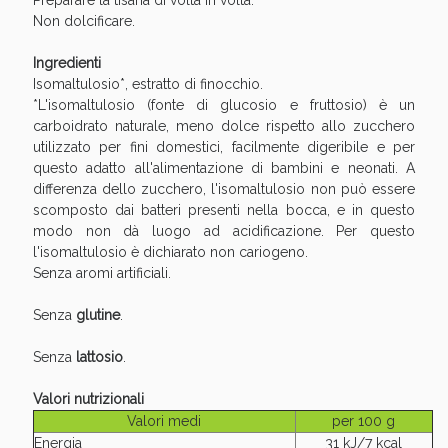
Preparare la tisana di volta in volta.
oggi!
Non dolcificare.
Ingredienti
Isomaltulosio*, estratto di finocchio.
*L'isomaltulosio (fonte di glucosio e fruttosio) è un
carboidrato naturale, meno dolce rispetto allo zucchero
utilizzato per fini domestici, facilmente digeribile e per
questo adatto all'alimentazione di bambini e neonati. A
differenza dello zucchero, l'isomaltulosio non può essere
scomposto dai batteri presenti nella bocca, e in questo
modo non dà luogo ad acidificazione. Per questo
l'isomaltulosio è dichiarato non cariogeno.
Senza aromi artificiali.
Senza
glutine
.
Scopri le offerte di Oggi
Senza
lattosio
.
Valori nutrizionali
Valori medi
per 100 g
Energia
31 kJ/7 kcal