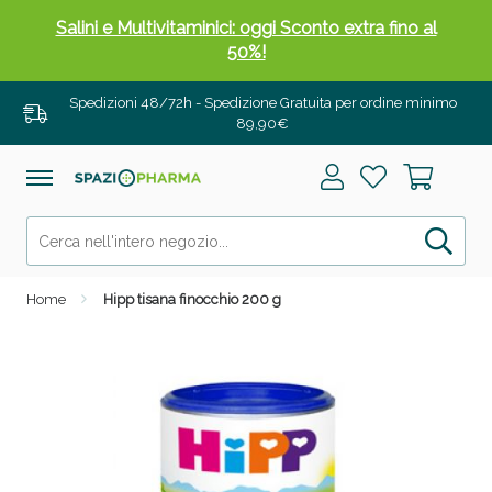
Salini e Multivitaminici: oggi Sconto extra fino al
50%!
Spedizioni 48/72h - Spedizione Gratuita per ordine minimo
89,90€
Home
Hipp tisana finocchio 200 g
Anticellulite e Fanghi: Sconto fino al 40% valido
oggi!