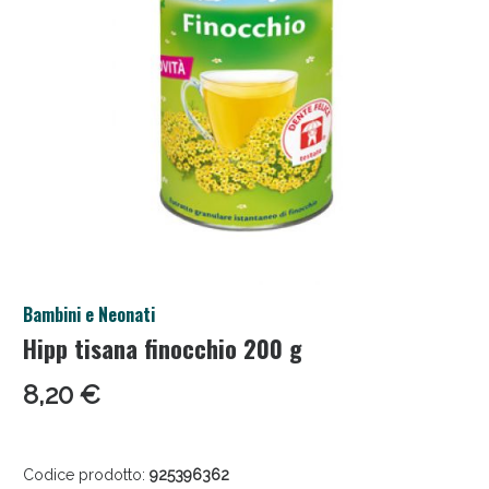
Anticellulite e Fanghi: Sconto fino al 40% valido
Bambini e Neonati
oggi!
Hipp tisana finocchio 200 g
8,20 €
Codice prodotto:
925396362