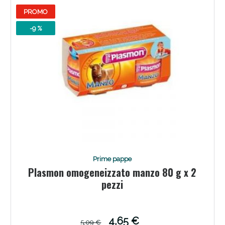
PROMO
-9 %
Prime pappe
Plasmon omogeneizzato manzo 80 g x 2
pezzi
4,65 €
5,09 €