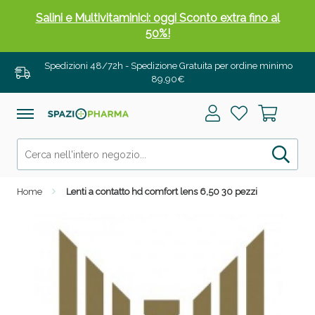
Salini e Multivitaminici: oggi Sconto extra fino al
50%!
Spedizioni 48/72h - Spedizione Gratuita per ordine minimo
89,90€
Home
Lenti a contatto hd comfort lens 6,50 30 pezzi
Anticellulite e Fanghi: Sconto fino al 40% valido
oggi!