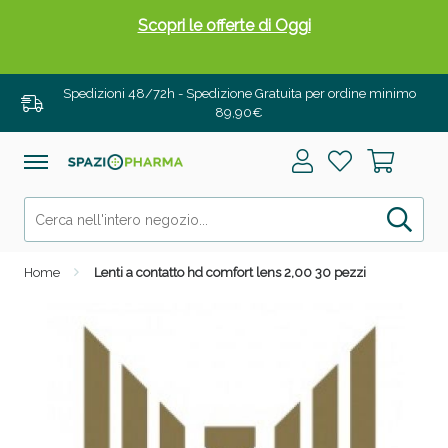
Scopri le offerte di Oggi
Spedizioni 48/72h - Spedizione Gratuita per ordine minimo
89,90€
Home
Lenti a contatto hd comfort lens 2,00 30 pezzi
Drenanti e Pancia Piatta: Sconti fino al 55% validi
solo per OGGI!