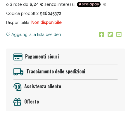
Codice prodotto:
926045372
Disponibilità:
Non disponibile
Aggiungi alla lista desideri
Anticellulite e Fanghi: Sconto fino al 40% valido
Pagamenti sicuri
oggi!
Tracciamento delle spedizioni
Assistenza cliente
Offerte