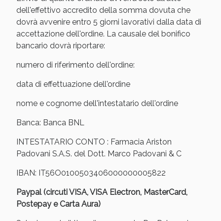
Sconto fino al 55% disponibile oggi!
dell'effettivo accredito della somma dovuta che
dovrà avvenire entro 5 giorni lavorativi dalla data di
accettazione dell'ordine. La causale del bonifico
bancario dovrà riportare:
numero di riferimento dell'ordine:
data di effettuazione dell'ordine
nome e cognome dell'intestatario dell'ordine
Banca: Banca BNL
INTESTATARIO CONTO : Farmacia Ariston
Padovani S.A.S. del Dott. Marco Padovani & C
IBAN: IT56O0100503406000000005822
Vie Urinarie e Prostata: Sconti fino al 45% oggi!
Paypal (circuti VISA, VISA Electron, MasterCard,
Postepay e Carta Aura)