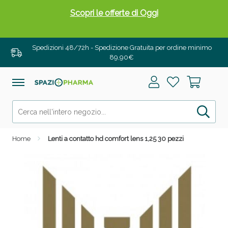
Scopri le offerte di Oggi
Spedizioni 48/72h - Spedizione Gratuita per ordine minimo
89,90€
Home
Lenti a contatto hd comfort lens 1,25 30 pezzi
Drenanti e Pancia Piatta: Sconti fino al 55% validi
solo per OGGI!