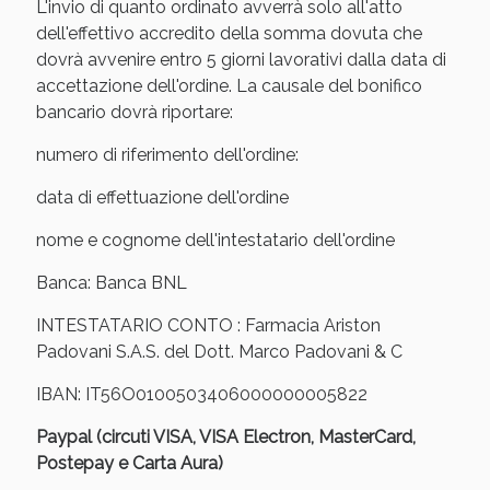
Sconto fino al 55% disponibile oggi!
L'invio di quanto ordinato avverrà solo all'atto
dell'effettivo accredito della somma dovuta che
dovrà avvenire entro 5 giorni lavorativi dalla data di
accettazione dell'ordine. La causale del bonifico
bancario dovrà riportare:
numero di riferimento dell'ordine:
data di effettuazione dell'ordine
nome e cognome dell'intestatario dell'ordine
Banca: Banca BNL
INTESTATARIO CONTO : Farmacia Ariston
Padovani S.A.S. del Dott. Marco Padovani & C
Vie Urinarie e Prostata: Sconti fino al 45% oggi!
IBAN: IT56O0100503406000000005822
Paypal (circuti VISA, VISA Electron, MasterCard,
Postepay e Carta Aura)