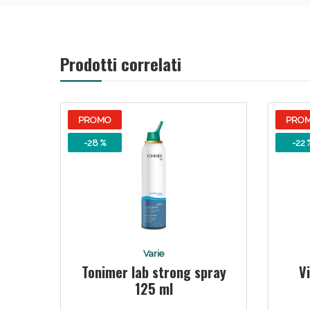
Bene
Prodotti correlati
PROMO
PRO
-28 %
-22 
Varie
Tonimer lab strong spray
V
125 ml