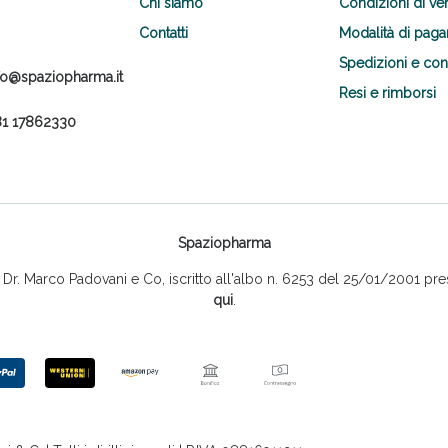
Chi siamo
Condizioni di ve
Contatti
Modalità di pag
Spedizioni e co
fo@spaziopharma.it
Resi e rimborsi
1 17862330
Spaziopharma
r. Marco Padovani e Co, iscritto all'albo n. 6253 del 25/01/2001 pres
qui
.