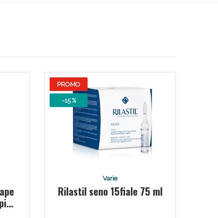
oggi!
PROMO
-15 %
Varie
tape
Rilastil seno 15fiale 75 ml
apico