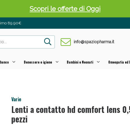
 Pancia Piatta: Sconti fino al 55% validi sol
inimo 89,90€
info@spaziopharma.it
 banco
Benessere e igiene
Bambini e Neonati
Omeopatia ed E
ni e Multivitaminici: oggi Sconto extra fino al
Varie
Lenti a contatto hd comfort lens 0
pezzi