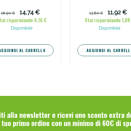
lunghezza 5 m colore
in rotolo
14,74 €
11,92 €
18,90 €
13,80 €
tai risparmiando 4,16 €
Stai risparmiando 1,88
Disponibile
Disponibile
AGGIUNGI AL CARRELLO
AGGIUNGI AL CARRELL
viti alla newsletter e ricevi uno sconto extra 
l tuo primo ordine con un minimo di 60€ di sp