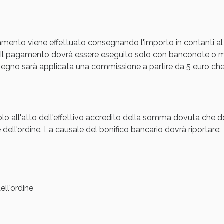
cellulite e Fanghi: Sconto fino al 40% valido 
amento viene effettuato consegnando l'importo in contanti al
Il pagamento dovrà essere eseguito solo con banconote o mon
gno sarà applicata una commissione a partire da 5 euro che s
olo all'atto dell'effettivo accredito della somma dovuta che d
 dell'ordine. La causale del bonifico bancario dovrà riportare:
Sconto fino al 55% disponibile oggi!
ll'ordine