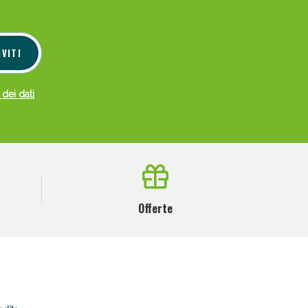
IVITI
 dei dati
Offerte