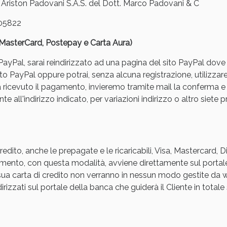
iston Padovani S.A.S. del Dott. Marco Padovani & C
05822
, MasterCard, Postepay e Carta Aura)
yPal, sarai reindirizzato ad una pagina del sito PayPal dove pot
to PayPal oppure potrai, senza alcuna registrazione, utilizzare
a ricevuto il pagamento, invieremo tramite mail la conferm
ie Urinarie e Prostata: Sconti fino al 45% ogg
e all'indirizzo indicato, per variazioni indirizzo o altro siete p
edito, anche le prepagate e le ricaricabili, Visa, Mastercard, 
agamento, con questa modalità, avviene direttamente sul portal
a sua carta di credito non verranno in nessun modo gestite d
rizzati sul portale della banca che guiderà il Cliente in totale s