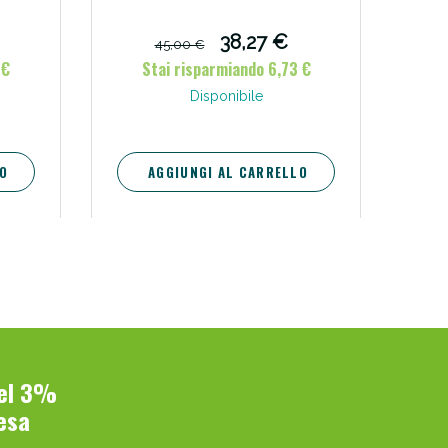
 blu
38,27 €
45,00 €
 €
Stai risparmiando 6,73 €
Disponibile
O
AGGIUNGI AL CARRELLO
del 3%
esa