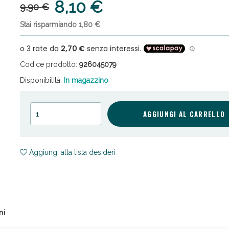
8,10 €
9,90 €
Stai risparmiando 1,80 €
Codice prodotto:
926045079
Disponibilità:
In magazzino
cellulite e Fanghi: Sconto fino al 40% valido 
AGGIUNGI AL CARRELLO
Aggiungi alla lista desideri
ni