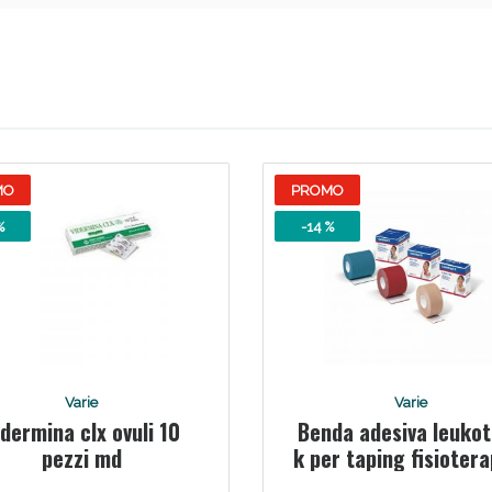
ssere Intestinale: Sconto fino al 55% valido 
MO
PROMO
%
-14 %
Scopri le offerte di Oggi
Varie
Varie
idermina clx ovuli 10
Benda adesiva leuko
pezzi md
k per taping fisioter
larghezza 2,5 cm