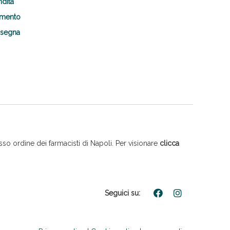
ndita
amento
nsegna
so ordine dei farmacisti di Napoli. Per visionare
clicca
Seguici su: