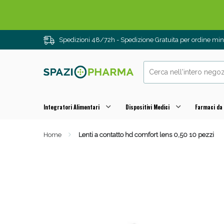
Drenanti e
Spedizioni 48/72h - Spedizione Gratuita per ordine m
Integratori Alimentari
Dispositivi Medici
Farmaci da
Home
Lenti a contatto hd comfort lens 0,50 10 pezzi
Sali