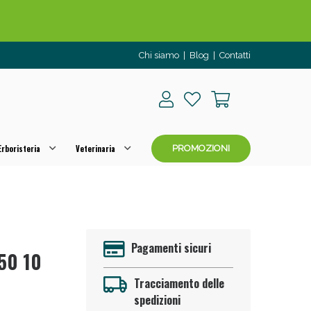
o per OGGI!
Chi siamo
|
Blog
|
Contatti
rboristeria
Veterinaria
PROMOZIONI
 50%!
Pagamenti sicuri
,50 10
Tracciamento delle
spedizioni