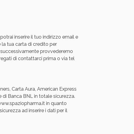
rai inserire il tuo indirizzo email e
 la tua carta di credito per
a e successivamente provvederemo
i!
regati di contattarci prima o via tel
Diners, Carta Aura, American Express
e di Banca BNL in totale sicurezza.
a www.spaziopharma.it in quanto
icurezza ad inserire i dati per il