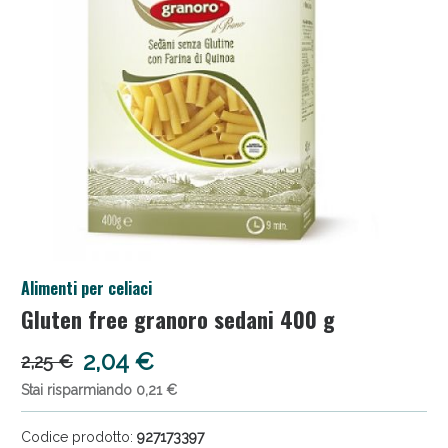
Salini e Multivitaminici: oggi Sconto extra fino al
Alimenti per celiaci
50%!
Gluten free granoro sedani 400 g
2,04 €
2,25 €
Stai risparmiando 0,21 €
Codice prodotto:
927173397