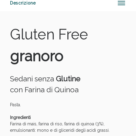
Descrizione
Anticellulite e Fanghi: Sconto fino al 40% valido
Gluten Free
oggi!
granoro
Sedani senza
Glutine
con Farina di Quinoa
Pasta.
Ingredienti
Farina di mais, farina di riso, farina di quinoa (3%),
emulsionanti: mono e di gliceridi degli acidi grassi.