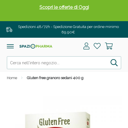
Scopri le offerte di Oggi
Spedizioni 48/72h - Spedizione Gratuita per ordine minimo
89,90€
Home
Gluten free granoro sedani 400 g
Drenanti e Pancia Piatta: Sconti fino al 55% validi
solo per OGGI!