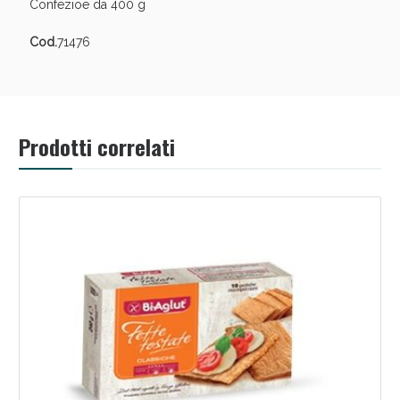
Confezioe da 400 g
Cod.
71476
Prodotti correlati
Benessere Intestinale: Sconto fino al 55% valido
oggi!