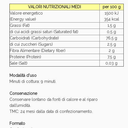
Sconto fino al 55% disponibile oggi!
VALORI NUTRIZIONALI MEDI
per 100 g
Valore energetico
1500 kJ
(Energy value)
354 kcal
Grassi (Fat)
1,5 g
di cui acidi grassi saturi (Saturated fat)
0,5 g
Carboidrati (Carbohydrate)
76,5 g
di cui zuccheri (Sugars)
2,5 g
Fibra Alimentare (Dietary fiber)
2 g
Proteine (Protein)
7,5 g
Sale (Salt)
0,03 g
Modalità d'uso
Minuti di cottura: 9 minuti.
Conservazione
Conservare lontano da fonti di calore e al riparo
Vie Urinarie e Prostata: Sconti fino al 45% oggi!
dall’umidità.
TMC: 24 mesi dalla data di confezionamento.
Formato