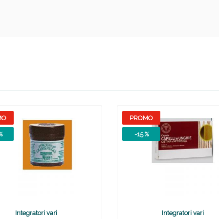
Sconto fino al 55% disponibile oggi!
MO
PROMO
%
-15 %
Integratori vari
Integratori vari