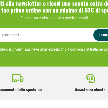
viti alla newsletter e ricevi uno sconto extra 
l tuo primo ordine con un minimo di 60€ di sp
Ricevi in anteprima notizie e offerte speciali
ISCR
Scopri le offerte di Oggi
dero iscrivermi alla newsletter ed esprimo il consenso al
trattamento
cciamento delle spedizioni
Assistenza cliente