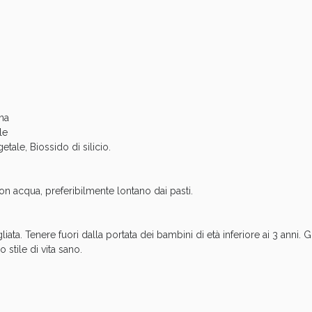
cellulite e Fanghi: Sconto fino al 40% valido 
ina
le
ale, Biossido di silicio.
on acqua, preferibilmente lontano dai pasti.
cellulite e Fanghi: Sconto fino al 40% valido 
ta. Tenere fuori dalla portata dei bambini di età inferiore ai 3 anni. Gl
 stile di vita sano.