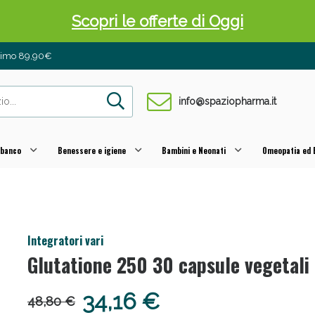
Scopri le offerte di Oggi
inimo 89,90€
info@spaziopharma.it
 banco
Benessere e igiene
Bambini e Neonati
Omeopatia ed E
 Pancia Piatta: Sconti fino al 55% validi sol
Integratori vari
Glutatione 250 30 capsule vegetali
34,16 €
48,80 €