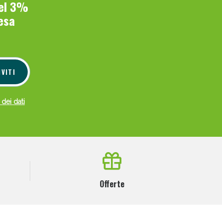
del 3%
esa
IVITI
 dei dati
Offerte