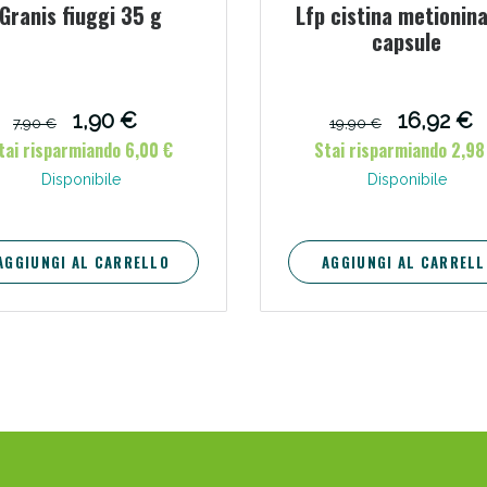
Granis fiuggi 35 g
Lfp cistina metionin
capsule
ie Urinarie e Prostata: Sconti fino al 45% ogg
1,90 €
16,92 €
7,90 €
19,90 €
tai risparmiando 6,00 €
Stai risparmiando 2,98
Disponibile
Disponibile
AGGIUNGI AL CARRELLO
AGGIUNGI AL CARRELL
ssere Intestinale: Sconto fino al 55% valido 