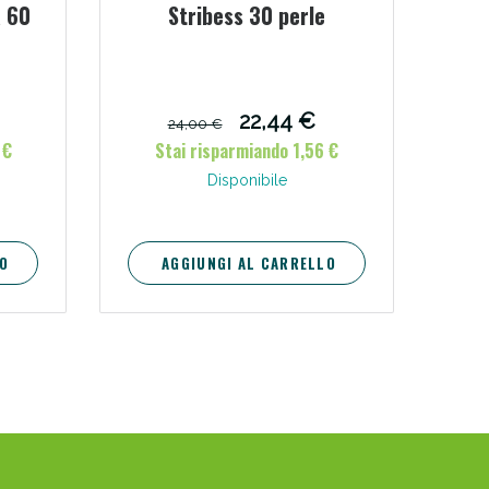
a 60
Stribess 30 perle
i!
22,44 €
24,00 €
 €
Stai risparmiando 1,56 €
Disponibile
O
AGGIUNGI AL CARRELLO
oggi!