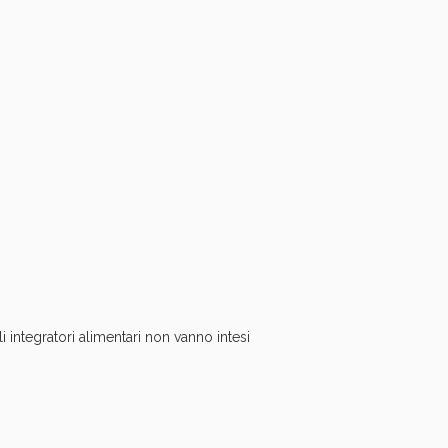
oggi!
oggi!
i integratori alimentari non vanno intesi