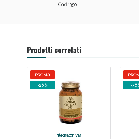
Cod.
1350
Prodotti correlati
PROMO
PRO
-26 %
-76 
Integratori vari