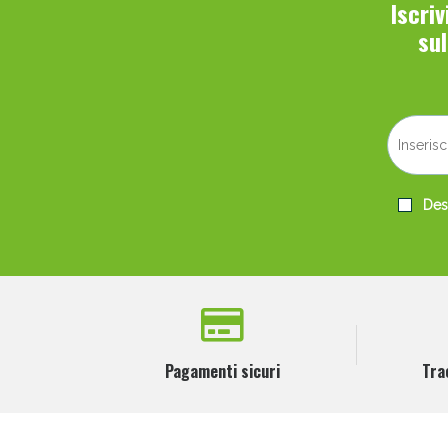
Iscri
su
Desi
Pagamenti sicuri
Tra