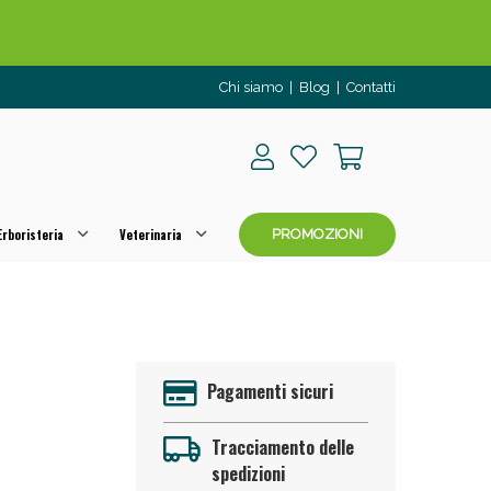
Chi siamo
|
Blog
|
Contatti
rboristeria
Veterinaria
PROMOZIONI
o per OGGI!
Pagamenti sicuri
Tracciamento delle
spedizioni