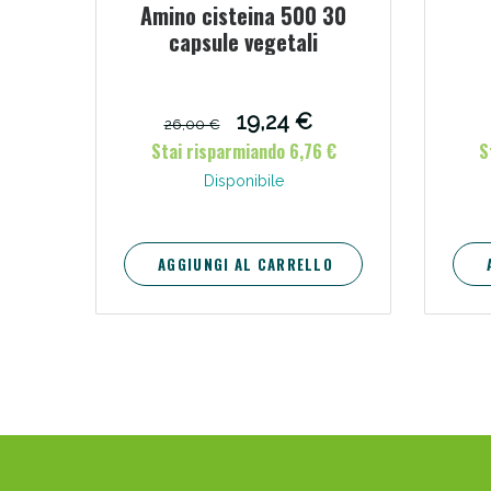
Amino cisteina 500 30
capsule vegetali
V
19,24 €
26,00 €
Stai risparmiando 6,76 €
S
Disponibile
AGGIUNGI AL CARRELLO
Bene