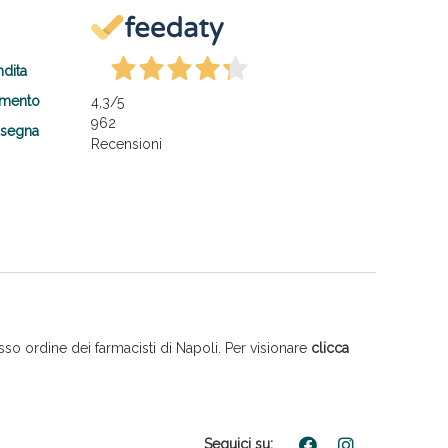
ndita
amento
4,3
/5
962
nsegna
Recensioni
so ordine dei farmacisti di Napoli. Per visionare
clicca
Seguici su: