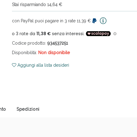
Stai risparmiando 14,64 €
con PayPal puoi pagare in 3 rate 11,39 €
Codice prodotto:
934537251
Disponibilità:
Non disponibile
ni e Multivitaminici: oggi Sconto extra fino al
Aggiungi alla lista desideri
nto
Spedizioni