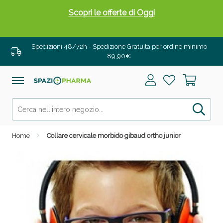
Scopri le offerte di Oggi
Spedizioni 48/72h - Spedizione Gratuita per ordine minimo
89,90€
Home
Collare cervicale morbido gibaud ortho junior
Drenanti e Pancia Piatta: Sconti fino al 55% validi
solo per OGGI!