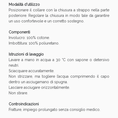
Sconto fino al 55% disponibile oggi!
Modalità d'utilizzo
Posizionare il collare con la chiusura a strappo nella parte
posteriore. Regolare la chiusura in modo tale da garantire
un uso confortevole e un corretto sostegno.
Componenti
Involucro: 100% cotone.
Imbottitura: 100% poliuretano.
Istruzioni di lavaggio
Lavare a mano in acqua a 30 °C con sapone o detersivo
neutri.
Sciacquare accuratamente.
Non strizzare, ma togliere l’acqua comprimendo il capo
dentro un asciugamano di spugna.
Lasciare asciugare orizzontalmente.
Non stirare.
Vie Urinarie e Prostata: Sconti fino al 45% oggi!
Controindicazioni
Fratture, impiego prolungato senza consiglio medico.