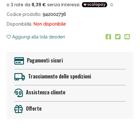
Codice prodotto:
942002736
Disponibilità:
Non disponibile
Aggiungi alla lista desideri
Anticellulite e Fanghi: Sconto fino al 40% valido
Pagamenti sicuri
oggi!
Tracciamento delle spedizioni
Assistenza cliente
Offerte