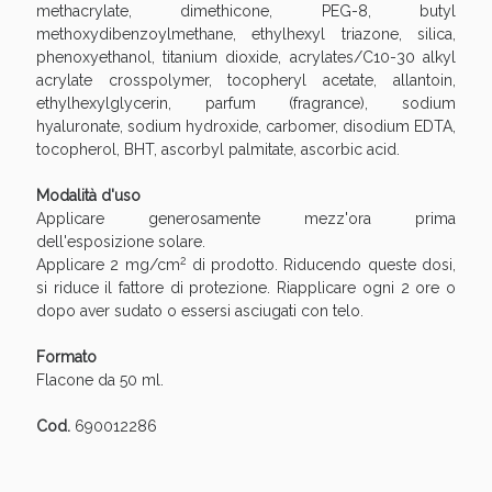
Vie Urinarie e Prostata: Sconti fino al 45% oggi!
methacrylate, dimethicone, PEG-8, butyl
methoxydibenzoylmethane, ethylhexyl triazone, silica,
phenoxyethanol, titanium dioxide, acrylates/C10-30 alkyl
acrylate crosspolymer, tocopheryl acetate, allantoin,
ethylhexylglycerin, parfum (fragrance), sodium
hyaluronate, sodium hydroxide, carbomer, disodium EDTA,
tocopherol, BHT, ascorbyl palmitate, ascorbic acid.
Modalità d'uso
Applicare generosamente mezz'ora prima
dell'esposizione solare.
2
Applicare 2 mg/cm
di prodotto. Riducendo queste dosi,
si riduce il fattore di protezione. Riapplicare ogni 2 ore o
dopo aver sudato o essersi asciugati con telo.
Formato
Benessere Intestinale: Sconto fino al 55% valido
Flacone da 50 ml.
oggi!
Cod.
690012286