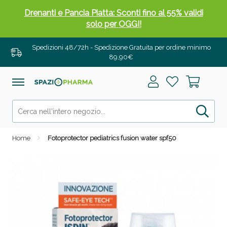
Drenanti e Pancia Piatta: Sconti fino al 55% validi
solo per OGGI!
Spedizioni 48/72h - Spedizione Gratuita per ordine minimo
89,90€
Home
Fotoprotector pediatrics fusion water spf50
Salini e Multivitaminici: oggi Sconto extra fino al
50%!