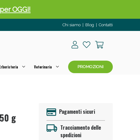
o per OGGI!
Chi siamo
|
Blog
|
Contatti
rboristeria
Veterinaria
PROMOZIONI
 50%!
Pagamenti sicuri
,50 g
Tracciamento delle
spedizioni