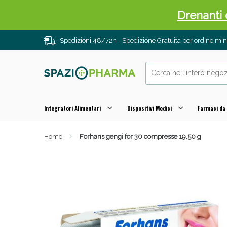
Drenanti e
Spedizioni 48/72h - Spedizione Gratuita per ordine m
Integratori Alimentari
Dispositivi Medici
Farmaci da
Home
Forhans gengi for 30 compresse 19,50 g
Sali