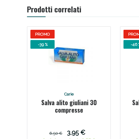
Prodotti correlati
Bene
PROMO
PRO
-39 %
-46 
Carie
Salva alito giuliani 30
Sa
compresse
3,95 €
6,50 €