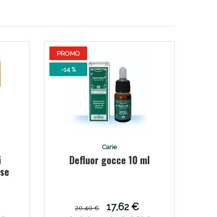
oggi!
PROMO
-14 %
Carie
i
Defluor gocce 10 ml
sse
17,62 €
20,40 €