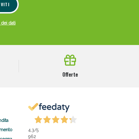
IVITI
 dei dati
Offerte
ndita
amento
4,3
/5
962
nsegna