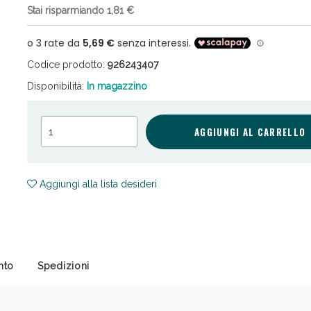
Stai risparmiando 1,81 €
Codice prodotto:
926243407
Disponibilità:
In magazzino
cellulite e Fanghi: Sconto fino al 40% valido 
AGGIUNGI AL CARRELLO
Aggiungi alla lista desideri
nto
Spedizioni