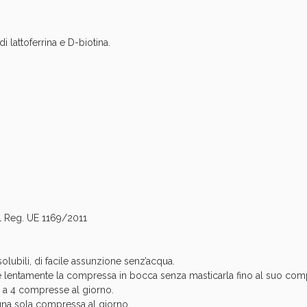
cellulite e Fanghi: Sconto fino al 40% valido 
i lattoferrina e D-biotina.
del Reg. UE 1169/2011
Sconto fino al 55% disponibile oggi!
lubili, di facile assunzione senz’acqua.
e lentamente la compressa in bocca senza masticarla fino al suo comp
 1 a 4 compresse al giorno.
 una sola compressa al giorno.