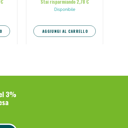
 €
Stai risparmiando 2,78 €
Disponibile
O
AGGIUNGI AL CARRELLO
del 3%
esa