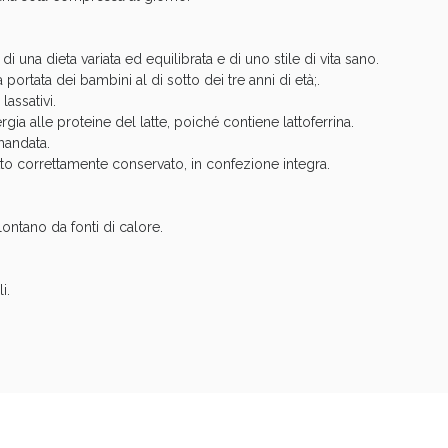
i una dieta variata ed equilibrata e di uno stile di vita sano.
 portata dei bambini al di sotto dei tre anni di età;.
assativi.
rgia alle proteine del latte, poiché contiene lattoferrina.
mandata.
tto correttamente conservato, in confezione integra.
ie Urinarie e Prostata: Sconti fino al 45% ogg
ontano da fonti di calore.
i.