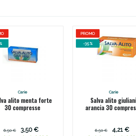
ssere Intestinale: Sconto fino al 55% valido 
MO
PROMO
%
-35 %
Carie
Carie
lva alito menta forte
Salva alito giulian
Scopri le offerte di Oggi
30 compresse
arancia 30 compre
3,50 €
4,21 €
6,50 €
6,50 €