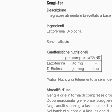
Gengi-For
Anti
Descrizione
Integratore alimentare brevettato a base d
Ingredienti
Lattoferrina, D-biotina.
Senza
lattosio
.
Caratteristiche nutrizionali
per compressa
%VNR*
Lattoferrina
50 mg
-
D-Biotina
50 mcg
100
*Valori Nutritivi di Riferimento ai sensi 
Modalità d'uso
Gengi-For è in forma di compresse oroso
Dopo un’accurata igiene orale, scioglier
Negli adulti si consiglia l’assunzione da
Nei bambini si consiglia l’assunzione di