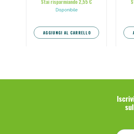
Stai risparmiando 2,55 €
S
Disponibile
AGGIUNGI AL CARRELLO
Iscri
su