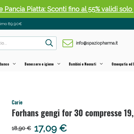
 Pancia Piatta: Sconti fino al 55% validi sol
inimo 89,90€
info@spaziopharma.it
 banco
Benessere e igiene
Bambini e Neonati
Omeopatia ed E
ni e Multivitaminici: oggi Sconto extra fino al
Carie
Forhans gengi for 30 compresse 19
17,09 €
18,90 €