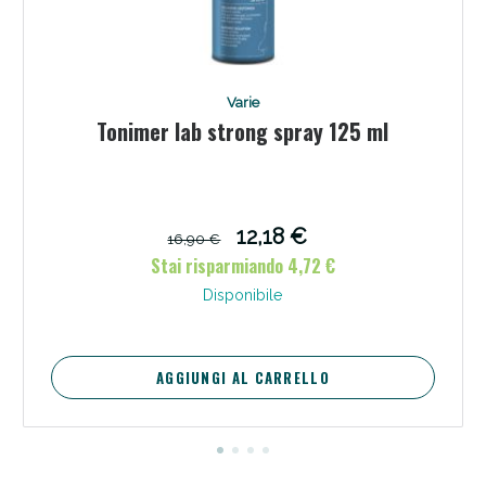
Varie
Tonimer lab strong spray 125 ml
12,18 €
16,90 €
Stai risparmiando 4,72 €
Benessere Intestinale: Sconto fino al 55% valido
oggi!
Disponibile
AGGIUNGI AL CARRELLO