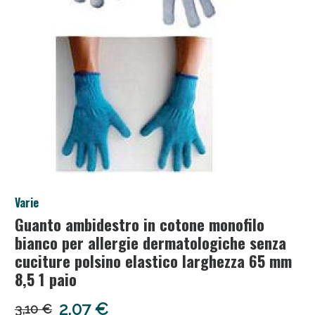
Salini e Multivitaminici: oggi Sconto extra fino al
Varie
50%!
Guanto ambidestro in cotone monofilo
bianco per allergie dermatologiche senza
cuciture polsino elastico larghezza 65 mm
8,5 1 paio
2,07 €
3,10 €