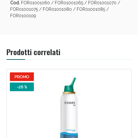
Sconto fino al 55% disponibile oggi!
Cod.
FOR01001060 / FOR01001065 / FOR01001070 /
FOR01001075 / FOR01001080 / FOR01001085 /
FOR0100109
Prodotti correlati
PROMO
-28 %
Vie Urinarie e Prostata: Sconti fino al 45% oggi!