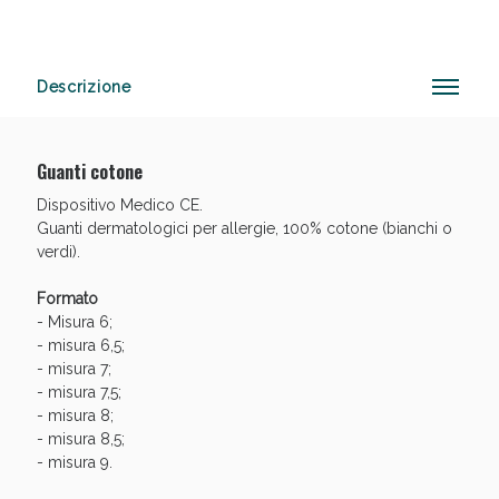
Descrizione
Anticellulite e Fanghi: Sconto fino al 40% valido
oggi!
Guanti cotone
Dispositivo Medico CE.
Guanti dermatologici per allergie, 100% cotone (bianchi o
verdi).
Formato
- Misura 6;
- misura 6,5;
- misura 7;
- misura 7,5;
- misura 8;
- misura 8,5;
- misura 9.