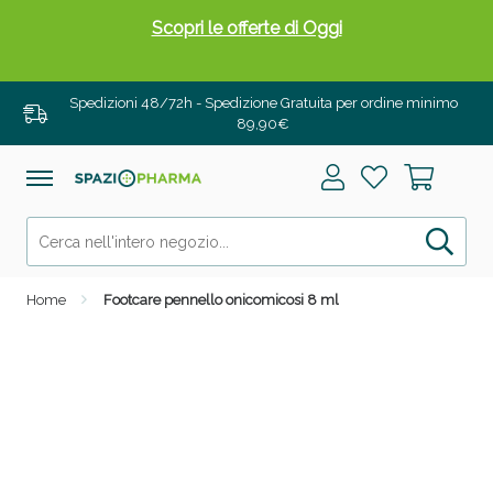
Scopri le offerte di Oggi
Spedizioni 48/72h - Spedizione Gratuita per ordine minimo
89,90€
Home
Footcare pennello onicomicosi 8 ml
Drenanti e Pancia Piatta: Sconti fino al 55% validi
solo per OGGI!