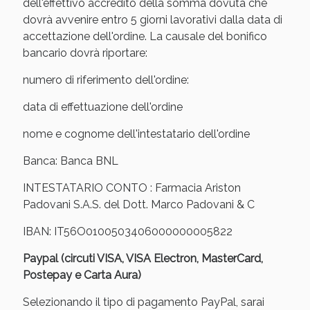
Sconto fino al 55% disponibile oggi!
dell'effettivo accredito della somma dovuta che
dovrà avvenire entro 5 giorni lavorativi dalla data di
accettazione dell'ordine. La causale del bonifico
bancario dovrà riportare:
numero di riferimento dell'ordine:
data di effettuazione dell'ordine
nome e cognome dell'intestatario dell'ordine
Banca: Banca BNL
INTESTATARIO CONTO : Farmacia Ariston
Padovani S.A.S. del Dott. Marco Padovani & C
IBAN: IT56O0100503406000000005822
Vie Urinarie e Prostata: Sconti fino al 45% oggi!
Paypal (circuti VISA, VISA Electron, MasterCard,
Postepay e Carta Aura)
Selezionando il tipo di pagamento PayPal, sarai