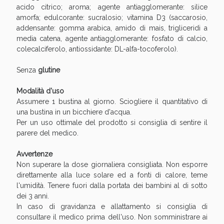
Sconto fino al 55% disponibile oggi!
acido citrico; aroma; agente antiagglomerante: silice
amorfa; edulcorante: sucralosio; vitamina D3 (saccarosio,
addensante: gomma arabica, amido di mais, trigliceridi a
media catena, agente antiagglomerante: fosfato di calcio,
colecalciferolo, antiossidante: DL-alfa-tocoferolo).
Senza
glutine
Modalità d'uso
Assumere 1 bustina al giorno. Sciogliere il quantitativo di
una bustina in un bicchiere d'acqua.
Per un uso ottimale del prodotto si consiglia di sentire il
parere del medico.
Avvertenze
Non superare la dose giornaliera consigliata. Non esporre
direttamente alla luce solare ed a fonti di calore, teme
Vie Urinarie e Prostata: Sconti fino al 45% oggi!
l'umidità. Tenere fuori dalla portata dei bambini al di sotto
dei 3 anni.
In caso di gravidanza e allattamento si consiglia di
consultare il medico prima dell'uso. Non somministrare ai