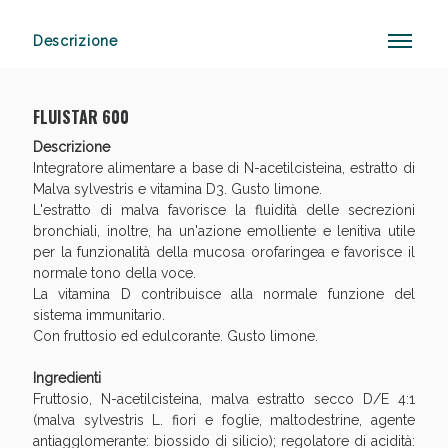
Descrizione
Anticellulite e Fanghi: Sconto fino al 40% valido
oggi!
FLUISTAR 600
Descrizione
Integratore alimentare a base di N-acetilcisteina, estratto di
Malva sylvestris e vitamina D3. Gusto limone.
L'estratto di malva favorisce la fluidità delle secrezioni
bronchiali, inoltre, ha un'azione emolliente e lenitiva utile
per la funzionalità della mucosa orofaringea e favorisce il
normale tono della voce.
La vitamina D contribuisce alla normale funzione del
sistema immunitario.
Con fruttosio ed edulcorante. Gusto limone.
Ingredienti
Fruttosio, N-acetilcisteina, malva estratto secco D/E 4:1
(malva sylvestris L. fiori e foglie, maltodestrine, agente
antiagglomerante: biossido di silicio); regolatore di acidità: