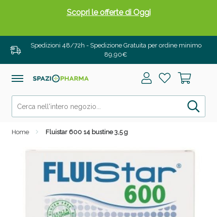
Scopri le offerte di Oggi
Spedizioni 48/72h - Spedizione Gratuita per ordine minimo
89,90€
Home
Fluistar 600 14 bustine 3,5 g
Drenanti e Pancia Piatta: Sconti fino al 55% validi
solo per OGGI!