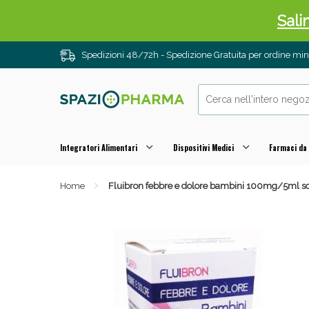
Sali
Spedizioni 48/72h - Spedizione Gratuita per ordine m
Integratori Alimentari
Dispositivi Medici
Farmaci da
Home
Fluibron febbre e dolore bambini 100mg/5ml so
Anti