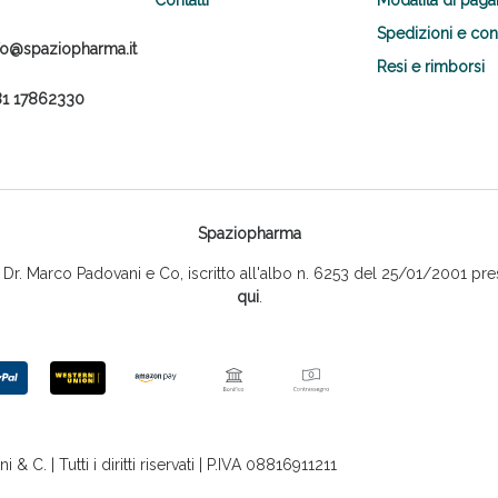
Spedizioni e co
fo@spaziopharma.it
Resi e rimborsi
1 17862330
Spaziopharma
r. Marco Padovani e Co, iscritto all'albo n. 6253 del 25/01/2001 pres
qui
.
 C. | Tutti i diritti riservati | P.IVA 08816911211