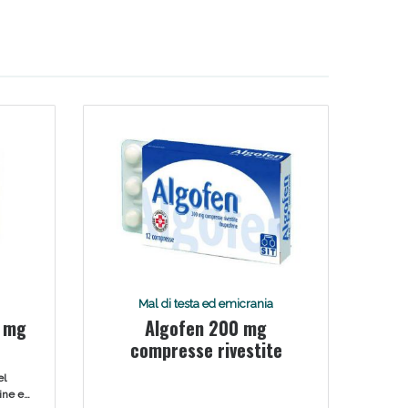
Mal di testa ed emicrania
0 mg
Algofen 200 mg
compresse rivestite
el
gine e