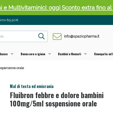
ni e Multivitaminici: oggi Sconto extra fino al
inimo 89,90€
info@spaziopharma.it
 banco
Benessere e igiene
Bambini e Neonati
Omeopatia ed E
spensione orale
cellulite e Fanghi: Sconto fino al 40% valido 
Mal di testa ed emicrania
Fluibron febbre e dolore bambini
100mg/5ml sospensione orale