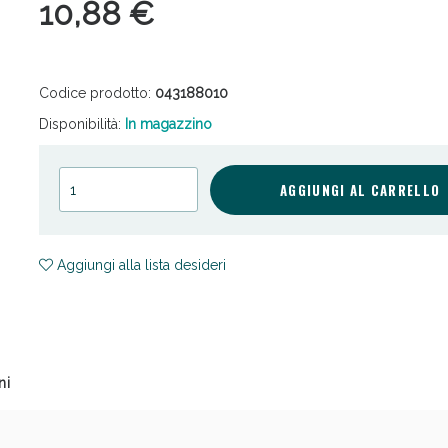
10,88 €
Codice prodotto:
043188010
Disponibilità:
In magazzino
cellulite e Fanghi: Sconto fino al 40% valido 
AGGIUNGI AL CARRELLO
Aggiungi alla lista desideri
ni