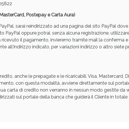
05822
, MasterCard, Postepay e Carta Aura)
yPal, sarai reindirizzato ad una pagina del sito PayPal dove pot
to PayPal oppure potrai, senza alcuna registrazione, utilizzare
a ricevuto il pagamento, invieremo tramite mail la conferm
e all'indirizzo indicato, per variazioni indirizzo o altro siete p
ssere Intestinale: Sconto fino al 55% valido 
edito, anche le prepagate e le ricaricabili, Visa, Mastercard, 
agamento, con questa modalità, avviene direttamente sul portal
a sua carta di credito non verranno in nessun modo gestite d
rizzati sul portale della banca che guiderà il Cliente in totale s