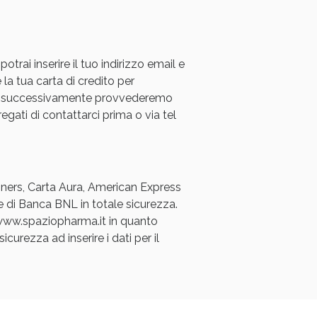
rai inserire il tuo indirizzo email e
 la tua carta di credito per
a e successivamente provvederemo
regati di contattarci prima o via tel
oggi!
Diners, Carta Aura, American Express
e di Banca BNL in totale sicurezza.
a www.spaziopharma.it in quanto
icurezza ad inserire i dati per il