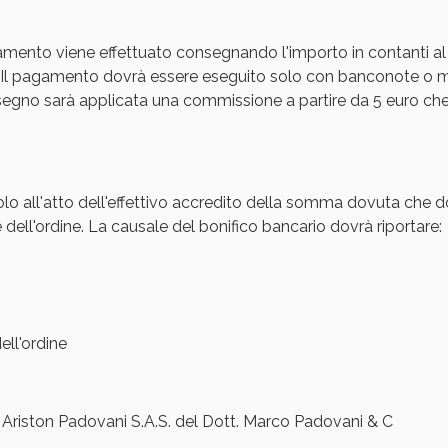
Sconto fino al 55% disponibile oggi!
amento viene effettuato consegnando l'importo in contanti al
Il pagamento dovrà essere eseguito solo con banconote o mon
gno sarà applicata una commissione a partire da 5 euro che s
olo all'atto dell'effettivo accredito della somma dovuta che d
 dell'ordine. La causale del bonifico bancario dovrà riportare:
ie Urinarie e Prostata: Sconti fino al 45% ogg
ll'ordine
iston Padovani S.A.S. del Dott. Marco Padovani & C