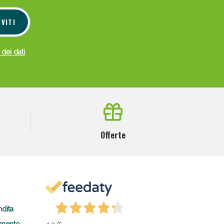
IVITI
 dei dati
Offerte
ndita
amento