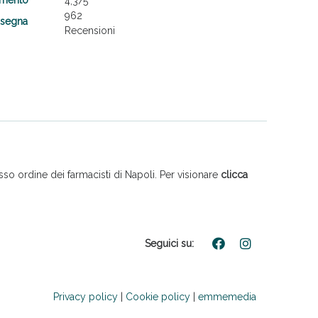
4,3
/5
962
nsegna
Recensioni
so ordine dei farmacisti di Napoli. Per visionare
clicca
Seguici su:
Privacy policy
|
Cookie policy
|
emmemedia