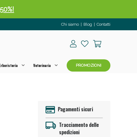
 50%!
Chi siamo
|
Blog
|
Contatti
rboristeria
Veterinaria
PROMOZIONI
oggi!
Pagamenti sicuri
Tracciamento delle
spedizioni