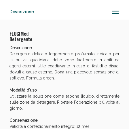
Descrizione
Vie Urinarie e Prostata: Sconti fino al 45% oggi!
FLOGIMed
Detergente
Descrizione
Detergente delicato leggermente profumato indicato per
la pulizia quotidiana delle zone facilmente irritabili da
agenti esterni. Utile coadiuvante in caso di fastidi e disagi
dovuti a cause esterne. Dona una piacevole sensazione di
sollievo. Formula green.
Modalità d'uso
Utilizzare la soluzione come sapone liquido, direttamente
sulle zone da detergere. Ripetere l'operazione più volte al
giorno.
Conservazione
Validità a confezionamento integro: 12 mesi.
Benessere Intestinale: Sconto fino al 55% valido