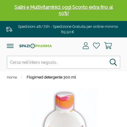
Salini e Multivitaminici: oggi Sconto extra fino al
50%!
Spedizioni 48/72h - Spedizione Gratuita per ordine minimo
89,90€
Home
Flogimed detergente 300 ml
Anticellulite e Fanghi: Sconto fino al 40% valido
oggi!