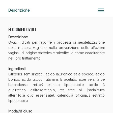
Descrizione
Vie Urinarie e Prostata: Sconti fino al 45% oggi!
FLOGIMED OVULI
Descrizione
Ovuli indicati per favorire i processi di riepitelizzazione
della mucosa vaginale, nella prevenzione delle affezioni
vaginali di origine batterica e micotica, e come coadiuvante
nel loro trattamento.
Ingredienti
Gliceridi semisintetici, acido ialuronico sale sodico, acido
borico, acido lattico, vitamina E acetato, aloe vera (aloe
barbadensis miller) estratto liposolubile, acido β
glicirretico, esilresorcinolo, tea tree oil (melaleuca
alternifolia olio essenziale), calendula officinalis estratto
liposolubile.
Benessere Intestinale: Sconto fino al 55% valido
Modalità d'uso