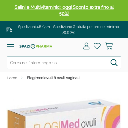
Salini e Multivitaminici: oggi Sconto extra fino al
50%!
Spedizioni 48/72h - Spedizione Gratuita per ordine minimo
89,90€
Home
Flogimed ovuli 6 ovuli vaginali
Anticellulite e Fanghi: Sconto fino al 40% valido
oggi!