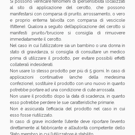
Si possono verificare fenomeni di ipersensibilità localizzati
al sito di applicazione del cerotto, che possono
manifestarsi con comparsa di prurito, arrossamento, o vero
e proprio eritema talvolta con comparsa di vescicole
(flittene). Qualora a seguito dell’applicazione del cerotto si
manifesti prurito/bruciore si consiglia di rimuovere
immediatamente il cerotto.
Nel caso in cui l’utilizzatore sia un bambino o una donna in
stato di gravidanza, si consiglia di consultare un medico
prima di utilizzare il prodotto, per evitare possibili effetti
collaterali indesiderati.
Non usare lo stesso prodotto per più di 5 giorni. In caso di
Benessere Intestinale: Sconto fino al 55% valido
applicazioni continuative (anche della medesima
oggi!
confezione), sostituire il prodotto con uno nuovo in quanto
potrebbe portare ad una condizione di cute arrossata.
Non usare il prodotto dopo la data di scadenza, in quanto
esso potrebbe perdere le sue caratteristiche primarie.
Non è assicurata l’efficacia del prodotto nel caso in cui
esso fosse riutilizzato.
In caso di grave incidente l’utente deve riportare l’evento
direttamente al fabbricante e all’autorità competente dello
Stato membro in cui l’utilizzatore è stabilito.