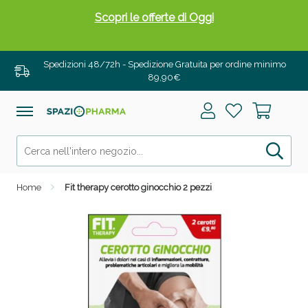
Scopri le offerte di Oggi
Spedizioni 48/72h - Spedizione Gratuita per ordine minimo
89,90€
Home
Fit therapy cerotto ginocchio 2 pezzi
Drenanti e Pancia Piatta: Sconti fino al 55% validi
solo per OGGI!