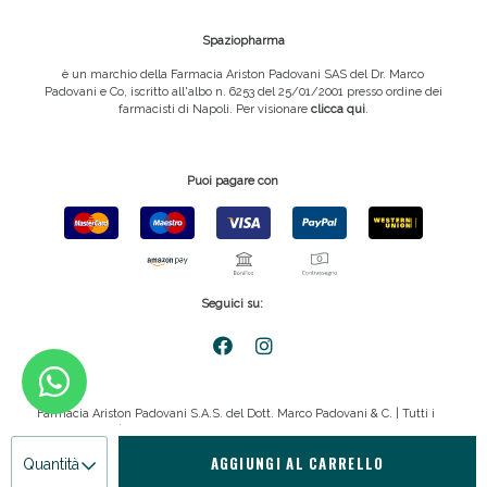
Spaziopharma
è un marchio della Farmacia Ariston Padovani SAS del Dr. Marco
Padovani e Co, iscritto all'albo n. 6253 del 25/01/2001 presso ordine dei
farmacisti di Napoli. Per visionare
clicca qui
.
Puoi pagare con
Seguici su:
Farmacia Ariston Padovani S.A.S. del Dott. Marco Padovani & C. | Tutti i
diritti riservati | P.IVA 08816911211
AGGIUNGI AL CARRELLO
Quantità
Privacy policy
|
Cookie policy
|
emmemedia