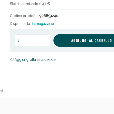
Stai risparmiando 0,47 €
Codice prodotto:
926859240
Disponibilità:
In magazzino
AGGIUNGI AL CARRELLO
ni e Multivitaminici: oggi Sconto extra fino al
Aggiungi alla lista desideri
ni