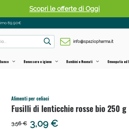
Scopri le offerte di Oggi
inimo 89,90€
info@spaziopharma.it
 banco
Benessere e igiene
Bambini e Neonati
Omeopatia ed E
 Pancia Piatta: Sconti fino al 55% validi sol
Alimenti per celiaci
Fusilli di lenticchie rosse bio 250 g
3,09 €
3,56 €