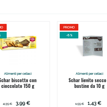
ie Urinarie e Prostata: Sconti fino al 45% ogg
MO
PROMO
%
-8 %
Alimenti per celiaci
Alimenti per celiaci
Schar biscotto con
Schar lievito secco
ssere Intestinale: Sconto fino al 55% valido 
cioccolato 150 g
bustine da 10 g
3,99 €
1,43 €
4,35 €
1,55 €