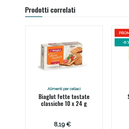
Prodotti correlati
V
PRO
-8 
Alimenti per celiaci
Biaglut fette tostate
Bene
classiche 10 x 24 g
8,19 €