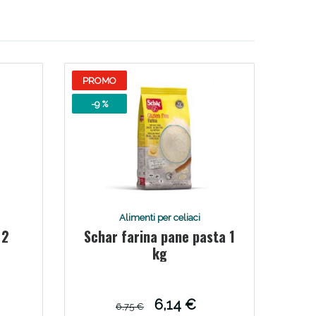
i!
PROMO
-9 %
Alimenti per celiaci
 2
Schar farina pane pasta 1
oggi!
kg
6,14 €
6,75 €