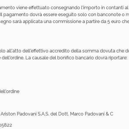
amento viene effettuato consegnando l'importo in contanti al
cellulite e Fanghi: Sconto fino al 40% valido 
Il pagamento dovrà essere eseguito solo con banconote o mon
gno sarà applicata una commissione a partire da 5 euro che s
olo all'atto dell'effettivo accredito della somma dovuta che d
 dell'ordine. La causale del bonifico bancario dovrà riportare:
ll'ordine
cellulite e Fanghi: Sconto fino al 40% valido 
iston Padovani S.A.S. del Dott. Marco Padovani & C
05822