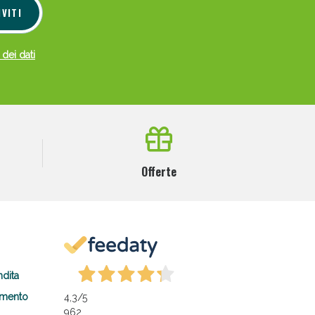
IVITI
 dei dati
Offerte
ndita
amento
4,3
/5
962