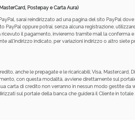
, MasterCard, Postepay e Carta Aura)
yPal, sarai reindirizzato ad una pagina del sito PayPal dove pot
to PayPal oppure potrai, senza alcuna registrazione, utilizzare
a ricevuto il pagamento, invieremo tramite mail la conferm
e all'indirizzo indicato, per variazioni indirizzo o altro siete p
Sconto fino al 55% disponibile oggi!
edito, anche le prepagate e le ricaricabili, Visa, Mastercard, 
agamento, con questa modalità, avviene direttamente sul portal
a sua carta di credito non verranno in nessun modo gestite d
rizzati sul portale della banca che guiderà il Cliente in totale s