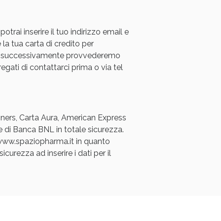
rai inserire il tuo indirizzo email e
 la tua carta di credito per
a e successivamente provvederemo
regati di contattarci prima o via tel
Diners, Carta Aura, American Express
e di Banca BNL in totale sicurezza.
a www.spaziopharma.it in quanto
icurezza ad inserire i dati per il