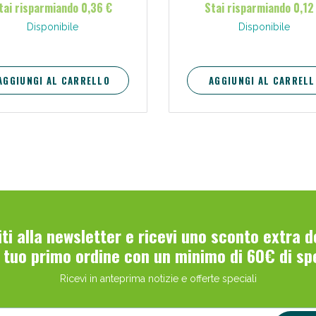
tai risparmiando 0,36 €
Stai risparmiando 0,12
Disponibile
Disponibile
AGGIUNGI AL CARRELLO
AGGIUNGI AL CARRELL
Scopri le offerte di Oggi
viti alla newsletter e ricevi uno sconto extra 
l tuo primo ordine con un minimo di 60€ di sp
Ricevi in anteprima notizie e offerte speciali