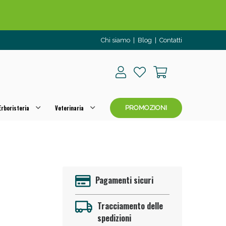
Chi siamo
|
Blog
|
Contatti
rboristeria
Veterinaria
PROMOZIONI
o per OGGI!
Pagamenti sicuri
Tracciamento delle
spedizioni