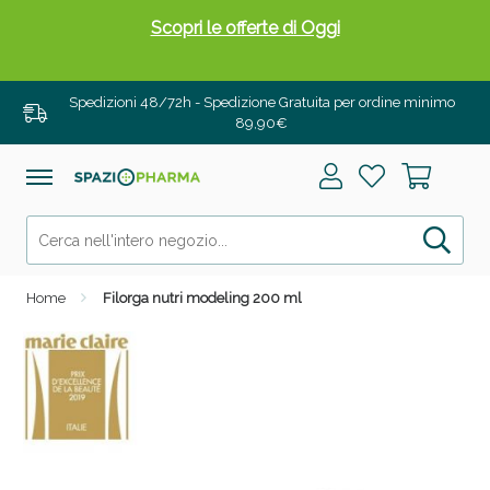
Scopri le offerte di Oggi
Spedizioni 48/72h - Spedizione Gratuita per ordine minimo
89,90€
Home
Filorga nutri modeling 200 ml
Drenanti e Pancia Piatta: Sconti fino al 55% validi
solo per OGGI!