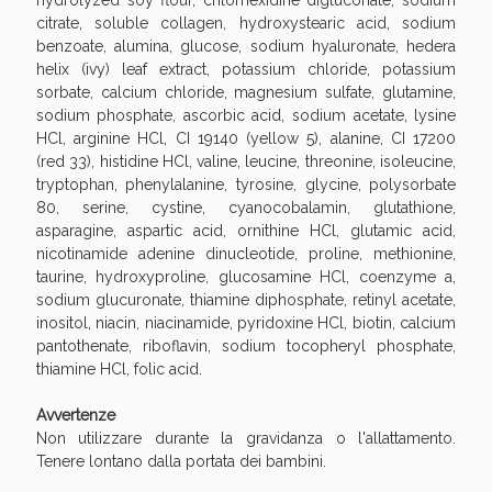
hydrolyzed soy flour, chlorhexidine digluconate, sodium
citrate, soluble collagen, hydroxystearic acid, sodium
benzoate, alumina, glucose, sodium hyaluronate, hedera
helix (ivy) leaf extract, potassium chloride, potassium
sorbate, calcium chloride, magnesium sulfate, glutamine,
sodium phosphate, ascorbic acid, sodium acetate, lysine
HCl, arginine HCl, CI 19140 (yellow 5), alanine, CI 17200
(red 33), histidine HCl, valine, leucine, threonine, isoleucine,
tryptophan, phenylalanine, tyrosine, glycine, polysorbate
80, serine, cystine, cyanocobalamin, glutathione,
asparagine, aspartic acid, ornithine HCl, glutamic acid,
nicotinamide adenine dinucleotide, proline, methionine,
Benessere Intestinale: Sconto fino al 55% valido
taurine, hydroxyproline, glucosamine HCl, coenzyme a,
oggi!
sodium glucuronate, thiamine diphosphate, retinyl acetate,
inositol, niacin, niacinamide, pyridoxine HCl, biotin, calcium
pantothenate, riboflavin, sodium tocopheryl phosphate,
thiamine HCl, folic acid.
Avvertenze
Non utilizzare durante la gravidanza o l'allattamento.
Tenere lontano dalla portata dei bambini.