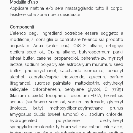
Sconto fino al 55% disponibile oggi!
Modalità d'uso
Applicare mattina e/o sera massaggiando tutto il corpo.
Insistere sulle zone ribelli desiderate.
Componenti
L'elenco degli ingredienti potrebbe essere soggetto a
modifiche, si consiglia di controllare l'elenco sul prodotto
acquistato. Aqua (water, eau), C18-21 alkane, orbignya
oleifera seed oil, C13-15 alkane, butyrospermum parkii
(shea) butter, caffeine, propanediol, beheneth-25, myristyl
lactate, sodium polyacrylate, astrocaryum murumuru seed
butter, phenoxyethanol, saccharide isomerate, behenyl
alcohol, caprylic/capric triglyceride, glycerin, parfum
(fragrance), sucrose palmitate, maltodextrin, ethylhexyl
salicylate, chlorphenesin, pentylene glycol, CI 77891
(titanium dioxide), tocopherol, disodium EDTA, helianthus
annuus (sunflower) seed oil, sodium hydroxide, glyceryl
Vie Urinarie e Prostata: Sconti fino al 45% oggi!
linoleate, butyl methoxydibenzoylmethane, prunus
amygdalus dulcis (sweet almond) oil, sodium chloride,
hydrogenated polydecene, diethylhexyl
syringylidenemalonate, lythrum salicaria extract, citric acid,