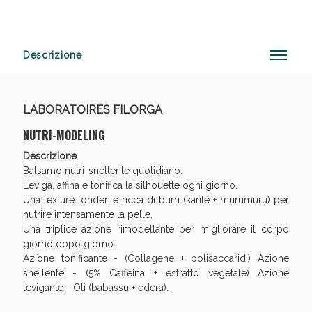
Descrizione
Anticellulite e Fanghi: Sconto fino al 40% valido
oggi!
LABORATOIRES FILORGA
NUTRI-MODELING
Descrizione
Balsamo nutri-snellente quotidiano.
Leviga, affina e tonifica la silhouette ogni giorno.
Una texture fondente ricca di burri (karité + murumuru) per
nutrire intensamente la pelle.
Una triplice azione rimodellante per migliorare il corpo
giorno dopo giorno:
Azione tonificante - (Collagene + polisaccaridi) Azione
snellente - (5% Caffeina + estratto vegetale) Azione
levigante - Oli (babassu + edera).