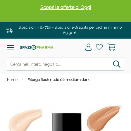
Scopri le offerte di Oggi
Spedizioni 48/72h - Spedizione Gratuita per ordine minimo
89,90€
Home
Filorga flash nude 02 medium dark
Drenanti e Pancia Piatta: Sconti fino al 55% validi
solo per OGGI!