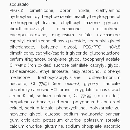
acquistato.
PEG-10 dimethicone, boron nitride, diethylamino
hydroxybenzoyl hexyl benzoate, bis-ethylhexyloxyphenol
methoxyphenyl triazine, ethylhexyl triazone, glycerin,
dimethicone/vinyl dimethicone crosspolymer,
cyclopentasiloxane, magnesium sulfate, niacinamide,
caprylyl dimethicone ethoxy glucoside, neopentyl glycol
diheptanoate, butylene glycol, PEG/PPG- 18/18
dimethicone, caprylic/capric triglyceride, gluconolactone,
parfum (fragrance), pentylene glycol, tocopheryl acetate,
CI 77492 (iron oxides), sucrose palmitate, caprylyl glycol,
1,2-hexanediol, ethyl linoleate, hexylresorcinol, diphenyl
Benessere Intestinale: Sconto fino al 55% valido
methicone, triethoxycaprylylsilane, disteardimonium
oggi!
hectorite, CI 77491 (iron oxides), glyceryl linoleate,
decarboxy carnosine HCl, prunus amygdalus dulcis (sweet
almond) oil, sodium chloride, CI 77499 (iron oxides),
propylene carbonate, carbomer, polygonum bistorta root
extract, sodium lactate, phenoxyethanol, polysorbate 20,
hexylene glycol, glucose, sodium hyaluronate, xanthan
gum, citric acid, potassium chloride, potassium sorbate,
calcium chloride, glutamine, sodium phosphate, ascorbic