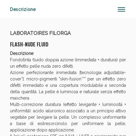
Descrizione
Anticellulite e Fanghi: Sconto fino al 40% valido
LABORATOIRES FILORGA
oggi!
FLASH-NUDE FLUID
Descrizione
Fondotinta fluido doppia azione (immediata + duratura) per
un effetto pelle nuda zero difetti.
Azione perfezionante immediata [tecnologia adjustable-
cover*]: micro-pigmenti "skin-fusion**" per un effetto zero
difetti immediato e una copertura modulabile a seconda
della quantità. La pelle è luminosa e naturale senza effetto
maschera.
Multi-correzione duratura (effetto levigante + luminosità +
uniformità): acido ialuronico associato a un principio attivo
vegetale per levigare la pelle. Un complesso uniformante
a base di esilresorcinolo per uniformare la pelle,
applicazione dopo applicazione.