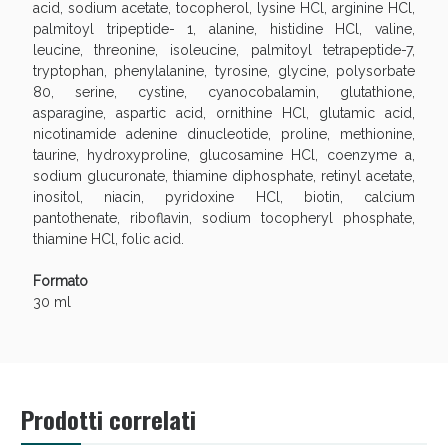
acid, sodium acetate, tocopherol, lysine HCl, arginine HCl,
palmitoyl tripeptide- 1, alanine, histidine HCl, valine,
leucine, threonine, isoleucine, palmitoyl tetrapeptide-7,
tryptophan, phenylalanine, tyrosine, glycine, polysorbate
80, serine, cystine, cyanocobalamin, glutathione,
asparagine, aspartic acid, ornithine HCl, glutamic acid,
nicotinamide adenine dinucleotide, proline, methionine,
Scopri le offerte di Oggi
taurine, hydroxyproline, glucosamine HCl, coenzyme a,
sodium glucuronate, thiamine diphosphate, retinyl acetate,
inositol, niacin, pyridoxine HCl, biotin, calcium
pantothenate, riboflavin, sodium tocopheryl phosphate,
thiamine HCl, folic acid.
Formato
30 ml
Prodotti correlati