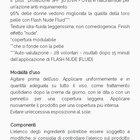
Il "plus": protezione SPF 30 [UVA + UVB] e niacinamide per
Sconto fino al 55% disponibile oggi!
un'azione anti-inquinamento.
96% delle donne vedono migliorata la qualità della loro
pelle con Flash Nude Fluid***
Texture idra-fluida leggerissima, non comedogenica. Finish
effetto "nude".
*copertura modulabile
**che si fonde con la pelle
***Auto-valutazione - 28 volontari - risultati dopo 15 minuti
dall'applicazione di FLASH NUDE [FLUID].
Modalità d'uso
Agitare prima dell’uso. Applicare uniformemente e in
quantità adeguata su tutto il viso, come trattamento
quotidiano dopo la crema da giorno, con le dita o con un
pennello per una copertura leggera. Applicare
nuovamente il prodotto per una copertura più intensa.
Vie Urinarie e Prostata: Sconti fino al 45% oggi!
Evitare un’eccessiva esposizione al sole.
Componenti
L'elenco degli ingredienti potrebbe essere soggetto a
modifiche, si consiglia di controllare l'elenco sul prodotto