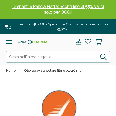
Drenanti e Pancia Piatta: Sconti fino al 55% validi
solo per OGGI!
Spedizioni 48/72h - Spedizione Gratuita per ordine minimo
89,90€
Home
Olio spray auricolare filme oto 20 ml
Salini e Multivitaminici: oggi Sconto extra fino al
50%!