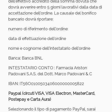
Vie Urinarie e Prostata: Sconti fino al 45% oggi!
dell'effettivo accredito della somma dovuta che
dovrà avvenire entro 5 giorni lavorativi dalla data di
accettazione dell'ordine. La causale del bonifico
bancario dovrà riportare:
numero di riferimento dell'ordine:
data di effettuazione dell'ordine
nome e cognome dell'intestatario dell'ordine
Banca: Banca BNL
INTESTATARIO CONTO : Farmacia Ariston
Padovani S.A.S. del Dott. Marco Padovani & C
IBAN: IT56O0100503406000000005822
Benessere Intestinale: Sconto fino al 55% valido
oggi!
Paypal (circuti VISA, VISA Electron, MasterCard,
Postepay e Carta Aura)
Selezionando il tipo di pagamento PayPal, sarai