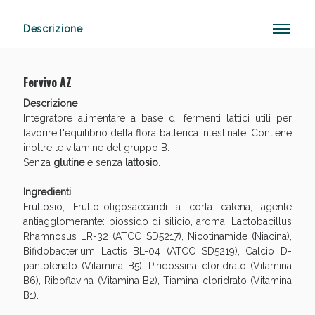
Descrizione
Fervivo AZ
Descrizione
Integratore alimentare a base di fermenti lattici utili per
favorire l'equilibrio della flora batterica intestinale. Contiene
inoltre le vitamine del gruppo B.
Scopri le offerte di Oggi
Senza
glutine
e senza
lattosio
.
Ingredienti
Fruttosio, Frutto-oligosaccaridi a corta catena, agente
antiagglomerante: biossido di silicio, aroma, Lactobacillus
Rhamnosus LR-32 (ATCC SD5217), Nicotinamide (Niacina),
Bifidobacterium Lactis BL-04 (ATCC SD5219), Calcio D-
pantotenato (Vitamina B5), Piridossina cloridrato (Vitamina
B6), Riboflavina (Vitamina B2), Tiamina cloridrato (Vitamina
B1).