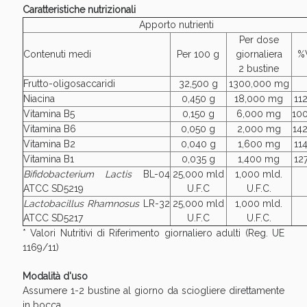
Caratteristiche nutrizionali
Apporto nutrienti
Per dose
Contenuti medi
Per 100 g
giornaliera
%
2 bustine
Frutto-oligosaccaridi
32,500 g
1300,000 mg
Niacina
0,450 g
18,000 mg
11
Vitamina B5
0,150 g
6,000 mg
10
Vitamina B6
0,050 g
2,000 mg
14
Vitamina B2
0,040 g
1,600 mg
11
Vitamina B1
0,035 g
1,400 mg
12
Bifidobacterium Lactis
BL-04
25,000 mld
1,000 mld.
ATCC SD5219
U.F.C
U.F.C.
Lactobacillus Rhamnosus
LR-32
25,000 mld
1,000 mld.
ATCC SD5217
U.F.C
U.F.C.
* Valori Nutritivi di Riferimento giornaliero adulti (Reg. UE
1169/11)
Modalità d'uso
Assumere 1-2 bustine al giorno da sciogliere direttamente
in bocca.