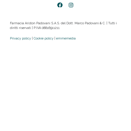
Farmacia Ariston Padovani S.A.S. del Dott. Marco Padovani & C. | Tutti i
diritti riservati | P.IVA 08816911211
Privacy policy
|
Cookie policy
|
emmemedia