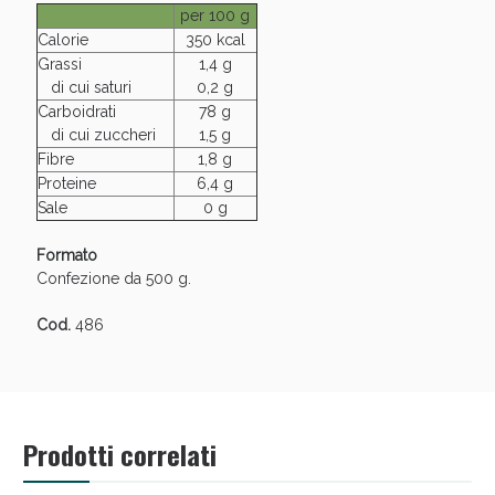
Sconto fino al 55% disponibile oggi!
per 100 g
Calorie
350 kcal
Grassi
1,4 g
di cui saturi
0,2 g
Carboidrati
78 g
di cui zuccheri
1,5 g
Fibre
1,8 g
Proteine
6,4 g
Sale
0 g
Formato
Confezione da 500 g.
Cod.
486
Vie Urinarie e Prostata: Sconti fino al 45% oggi!
Prodotti correlati