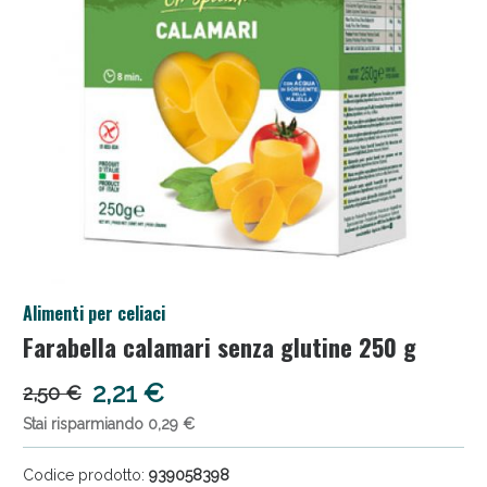
Salini e Multivitaminici: oggi Sconto extra fino al
Alimenti per celiaci
50%!
Farabella calamari senza glutine 250 g
2,21 €
2,50 €
Stai risparmiando 0,29 €
Codice prodotto:
939058398