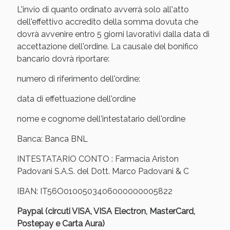
Sconto fino al 55% disponibile oggi!
L'invio di quanto ordinato avverrà solo all'atto
dell'effettivo accredito della somma dovuta che
dovrà avvenire entro 5 giorni lavorativi dalla data di
accettazione dell'ordine. La causale del bonifico
bancario dovrà riportare:
numero di riferimento dell'ordine:
data di effettuazione dell'ordine
nome e cognome dell'intestatario dell'ordine
Banca: Banca BNL
INTESTATARIO CONTO : Farmacia Ariston
Padovani S.A.S. del Dott. Marco Padovani & C
Vie Urinarie e Prostata: Sconti fino al 45% oggi!
IBAN: IT56O0100503406000000005822
Paypal (circuti VISA, VISA Electron, MasterCard,
Postepay e Carta Aura)