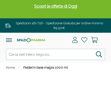
Scopri le offerte di Oggi
Spedizioni 48/72h - Spedizione Gratuita per ordine minimo
89,90€
Home
Faiderm base magra 1000 ml
Drenanti e Pancia Piatta: Sconti fino al 55% validi
solo per OGGI!