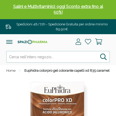
Salini e Multivitaminici: oggi Sconto extra fino al
50%!
Spedizioni 48/72h - Spedizione Gratuita per ordine minimo
89,90€
Home
Euphidra colorpro gel colorante capelli xd 835 caramello 50
Anticellulite e Fanghi: Sconto fino al 40% valido
oggi!