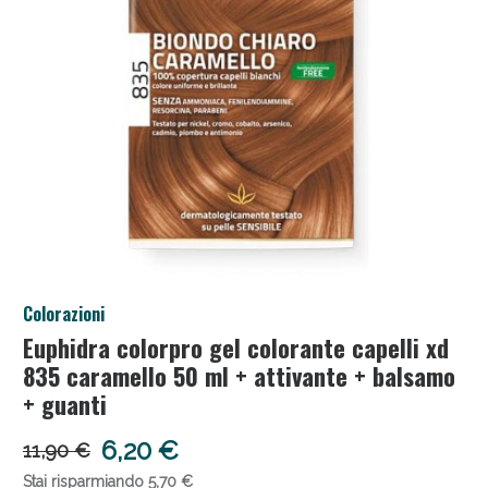
Anticellulite e Fanghi: Sconto fino al 40% valido
Colorazioni
oggi!
Euphidra colorpro gel colorante capelli xd
835 caramello 50 ml + attivante + balsamo
+ guanti
6,20 €
11,90 €
Stai risparmiando 5,70 €