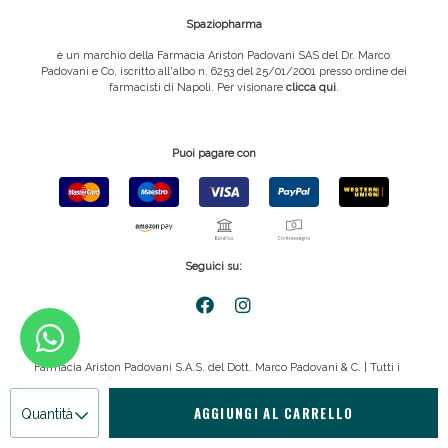
Spaziopharma
è un marchio della Farmacia Ariston Padovani SAS del Dr. Marco
Padovani e Co, iscritto all'albo n. 6253 del 25/01/2001 presso ordine dei
farmacisti di Napoli. Per visionare
clicca qui
.
Puoi pagare con
Seguici su:
Farmacia Ariston Padovani S.A.S. del Dott. Marco Padovani & C. | Tutti i
diritti riservati | P.IVA 08816911211
AGGIUNGI AL CARRELLO
Quantità
Privacy policy
|
Cookie policy
|
emmemedia