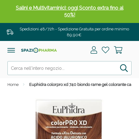
Salini e Multivitaminici: oggi Sconto extra fino al
50%!
Spedizioni 48/72h - Spedizione Gratuita per ordine minimo
89,90€
Home
Euphidra colorpro xd 740 biondo rame gel colorante capelli i
Anticellulite e Fanghi: Sconto fino al 40% valido
oggi!