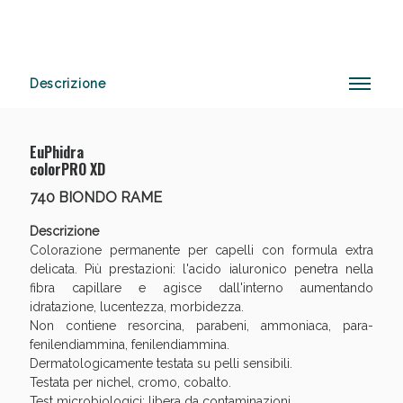
Descrizione
Vie Urinarie e Prostata: Sconti fino al 45% oggi!
EuPhidra
colorPRO XD
740 BIONDO RAME
Descrizione
Colorazione permanente per capelli con formula extra
delicata. Più prestazioni: l'acido ialuronico penetra nella
fibra capillare e agisce dall'interno aumentando
idratazione, lucentezza, morbidezza.
Non contiene resorcina, parabeni, ammoniaca, para-
fenilendiammina, fenilendiammina.
Dermatologicamente testata su pelli sensibili.
Testata per nichel, cromo, cobalto.
Benessere Intestinale: Sconto fino al 55% valido
Test microbiologici: libera da contaminazioni.