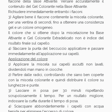
flacone della Base Attivante. Versare accuratamente il
contenuto del Gel Colorante nella Base Attivante.
Richiudere immediatamente entrambi i flaconi.
3) Agitare bene il flacone contenente la miscela colorante,
per una ventina di secondi, fino a ottenere una consistenza
gel e un colore omogeneo.
Il colore che si ottiene dopo la miscelazione tra Base
Attivante e Gel Colorante Extradelicato non è indice del
risultato finale sul capello.
4) Staccare la punta del beccuccio applicatore e passare
immediatamente all'applicazione sui capelli.
Applicazione del colore
:
1) Applicare la miscela sui capelli asciutti non lavati,
dividendoli man mano in ciocche.
2) Partire dalle radici, controllando che siano ben coperte
con la miscela colorante e quindi distribuire il colore su
lunghezze e punte.
3) Lasciare in posa per 30 minuti rispettando
scrupolosamente il tempo. Per un risultato migliore,
indossare la cuffia durante il tempo di posa.
4) Sciacquare abbondantemente i capelli con acqua
tiepida per eliminare l'eccesso di colore.