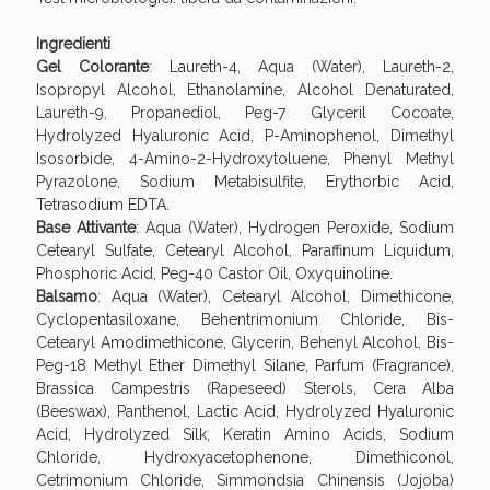
oggi!
Ingredienti
Gel Colorante
: Laureth-4, Aqua (Water), Laureth-2,
Isopropyl Alcohol, Ethanolamine, Alcohol Denaturated,
Laureth-9, Propanediol, Peg-7 Glyceril Cocoate,
Hydrolyzed Hyaluronic Acid, P-Aminophenol, Dimethyl
Isosorbide, 4-Amino-2-Hydroxytoluene, Phenyl Methyl
Pyrazolone, Sodium Metabisulfite, Erythorbic Acid,
Tetrasodium EDTA.
Base Attivante
: Aqua (Water), Hydrogen Peroxide, Sodium
Cetearyl Sulfate, Cetearyl Alcohol, Paraffinum Liquidum,
Phosphoric Acid, Peg-40 Castor Oil, Oxyquinoline.
Balsamo
: Aqua (Water), Cetearyl Alcohol, Dimethicone,
Cyclopentasiloxane, Behentrimonium Chloride, Bis-
Cetearyl Amodimethicone, Glycerin, Behenyl Alcohol, Bis-
Peg-18 Methyl Ether Dimethyl Silane, Parfum (Fragrance),
Scopri le offerte di Oggi
Brassica Campestris (Rapeseed) Sterols, Cera Alba
(Beeswax), Panthenol, Lactic Acid, Hydrolyzed Hyaluronic
Acid, Hydrolyzed Silk, Keratin Amino Acids, Sodium
Chloride, Hydroxyacetophenone, Dimethiconol,
Cetrimonium Chloride, Simmondsia Chinensis (Jojoba)