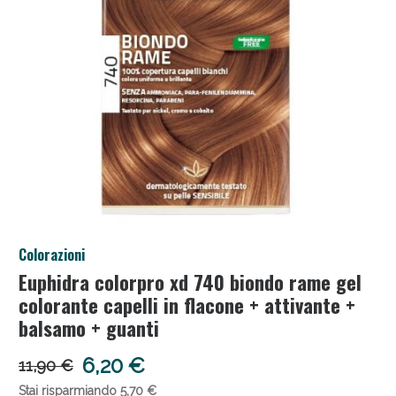
Anticellulite e Fanghi: Sconto fino al 40% valido
Colorazioni
oggi!
Euphidra colorpro xd 740 biondo rame gel
colorante capelli in flacone + attivante +
balsamo + guanti
6,20 €
11,90 €
Stai risparmiando 5,70 €