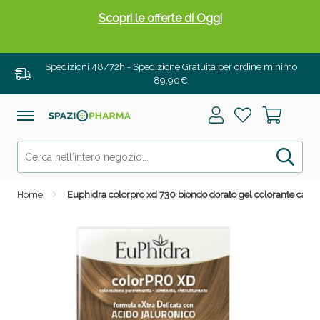
Scopri le offerte di Oggi
Spedizioni 48/72h - Spedizione Gratuita per ordine minimo
89,90€
Home
Euphidra colorpro xd 730 biondo dorato gel colorante capelli
Drenanti e Pancia Piatta: Sconti fino al 55% validi
solo per OGGI!