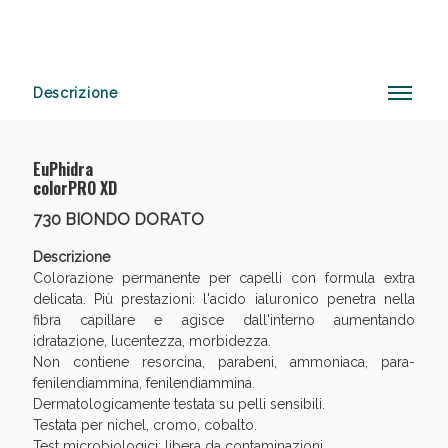
Anticellulite e Fanghi: Sconto fino al 40% valido
Descrizione
oggi!
EuPhidra
colorPRO XD
730 BIONDO DORATO
Descrizione
Colorazione permanente per capelli con formula extra
delicata. Più prestazioni: l'acido ialuronico penetra nella
fibra capillare e agisce dall'interno aumentando
idratazione, lucentezza, morbidezza.
Non contiene resorcina, parabeni, ammoniaca, para-
fenilendiammina, fenilendiammina.
Dermatologicamente testata su pelli sensibili.
Testata per nichel, cromo, cobalto.
Test microbiologici: libera da contaminazioni.