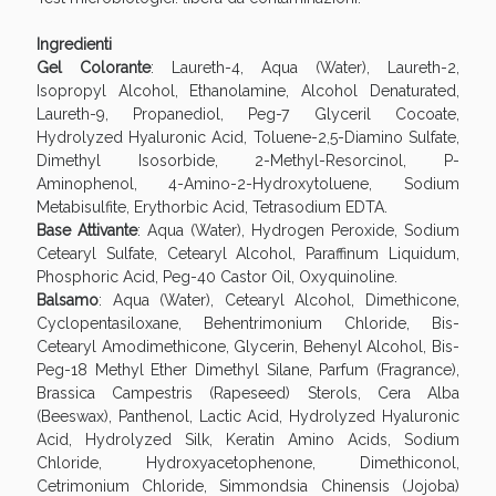
Sconto fino al 55% disponibile oggi!
Ingredienti
Gel Colorante
: Laureth-4, Aqua (Water), Laureth-2,
Isopropyl Alcohol, Ethanolamine, Alcohol Denaturated,
Laureth-9, Propanediol, Peg-7 Glyceril Cocoate,
Hydrolyzed Hyaluronic Acid, Toluene-2,5-Diamino Sulfate,
Dimethyl Isosorbide, 2-Methyl-Resorcinol, P-
Aminophenol, 4-Amino-2-Hydroxytoluene, Sodium
Metabisulfite, Erythorbic Acid, Tetrasodium EDTA.
Base Attivante
: Aqua (Water), Hydrogen Peroxide, Sodium
Cetearyl Sulfate, Cetearyl Alcohol, Paraffinum Liquidum,
Phosphoric Acid, Peg-40 Castor Oil, Oxyquinoline.
Balsamo
: Aqua (Water), Cetearyl Alcohol, Dimethicone,
Cyclopentasiloxane, Behentrimonium Chloride, Bis-
Cetearyl Amodimethicone, Glycerin, Behenyl Alcohol, Bis-
Peg-18 Methyl Ether Dimethyl Silane, Parfum (Fragrance),
Vie Urinarie e Prostata: Sconti fino al 45% oggi!
Brassica Campestris (Rapeseed) Sterols, Cera Alba
(Beeswax), Panthenol, Lactic Acid, Hydrolyzed Hyaluronic
Acid, Hydrolyzed Silk, Keratin Amino Acids, Sodium
Chloride, Hydroxyacetophenone, Dimethiconol,
Cetrimonium Chloride, Simmondsia Chinensis (Jojoba)