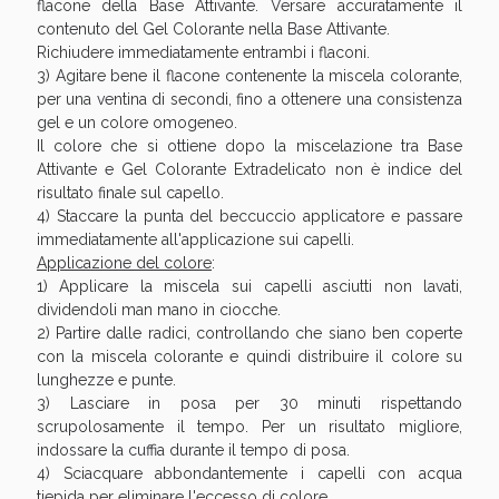
flacone della Base Attivante. Versare accuratamente il
contenuto del Gel Colorante nella Base Attivante.
Richiudere immediatamente entrambi i flaconi.
3) Agitare bene il flacone contenente la miscela colorante,
per una ventina di secondi, fino a ottenere una consistenza
gel e un colore omogeneo.
Il colore che si ottiene dopo la miscelazione tra Base
Scopri le offerte di Oggi
Attivante e Gel Colorante Extradelicato non è indice del
risultato finale sul capello.
4) Staccare la punta del beccuccio applicatore e passare
immediatamente all'applicazione sui capelli.
Applicazione del colore
:
1) Applicare la miscela sui capelli asciutti non lavati,
dividendoli man mano in ciocche.
2) Partire dalle radici, controllando che siano ben coperte
con la miscela colorante e quindi distribuire il colore su
lunghezze e punte.
3) Lasciare in posa per 30 minuti rispettando
scrupolosamente il tempo. Per un risultato migliore,
indossare la cuffia durante il tempo di posa.
4) Sciacquare abbondantemente i capelli con acqua
tiepida per eliminare l'eccesso di colore.