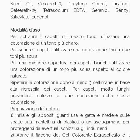
Seed Oil, Ceteareth-7, Decylene Glycol, Linalool,
Ceteareth-25, Tetrasodium EDTA, Geraniol, Benzyl
Salicylate, Eugenol.
Modalità d'uso
Per schiarire i capelli di mezzo tono: utilizzare una
colorazione di un tono più chiaro.
Per scurire i capelli: utilizzare una colorazione fino a due
toni più scura.
Per una migliore copertura dei capelli bianchi: utilizzare
una colorazione di un tono più scura rispetto al colore
naturale.
Benessere Intestinale: Sconto fino al 55% valido
Ripetere la colorazione dopo almeno 3 settimane, in base
oggi!
alla ricrescita dei capelli. Per capelli molto lunghi
prevedere l’utilizzo di due confezioni della stessa
colorazione.
Preparazione del colore
:
1) Infilare gli appositi guanti usa e getta e mettere sulle
spalle una mantellina di plastica o un asciugamano per
proteggersi da eventuali schizzi sugli indumenti.
2) Aprire il flacone del Gel Colorante Extradelicato e il