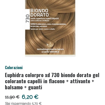
Salini e Multivitaminici: oggi Sconto extra fino al
Colorazioni
50%!
Euphidra colorpro xd 730 biondo dorato gel
colorante capelli in flacone + attivante +
balsamo + guanti
6,20 €
11,90 €
Stai risparmiando 5,70 €