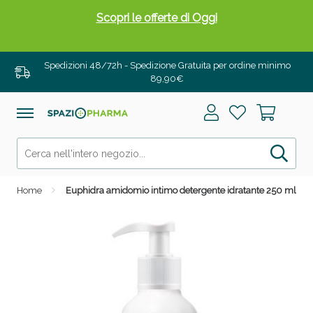
Scopri le offerte di Oggi
Spedizioni 48/72h - Spedizione Gratuita per ordine minimo
89,90€
Home
Euphidra amidomio intimo detergente idratante 250 ml
Drenanti e Pancia Piatta: Sconti fino al 55% validi
solo per OGGI!