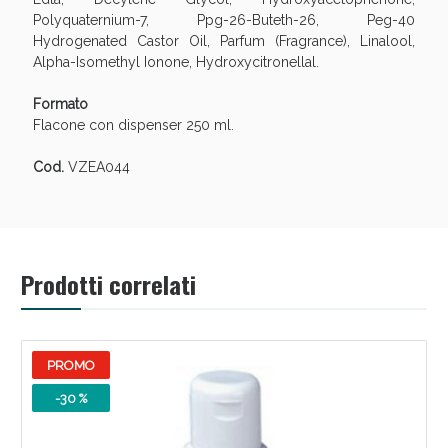
Polyquaternium-7, Ppg-26-Buteth-26, Peg-40
Hydrogenated Castor Oil, Parfum (Fragrance), Linalool,
Alpha-Isomethyl Ionone, Hydroxycitronellal.
Formato
Flacone con dispenser 250 ml.
Cod.
VZEA044
Benessere Intestinale: Sconto fino al 55% valido
oggi!
Prodotti correlati
PROMO
-30 %