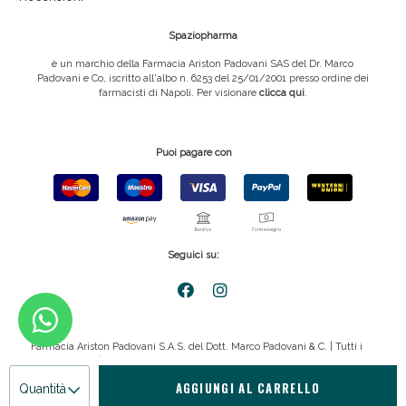
Spaziopharma
è un marchio della Farmacia Ariston Padovani SAS del Dr. Marco
Padovani e Co, iscritto all'albo n. 6253 del 25/01/2001 presso ordine dei
farmacisti di Napoli. Per visionare
clicca qui
.
Puoi pagare con
Seguici su:
Farmacia Ariston Padovani S.A.S. del Dott. Marco Padovani & C. | Tutti i
diritti riservati | P.IVA 08816911211
AGGIUNGI AL CARRELLO
Quantità
Privacy policy
|
Cookie policy
|
emmemedia