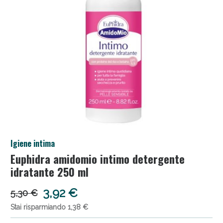
Salini e Multivitaminici: oggi Sconto extra fino al
Igiene intima
50%!
Euphidra amidomio intimo detergente
idratante 250 ml
3,92 €
5,30 €
Stai risparmiando 1,38 €