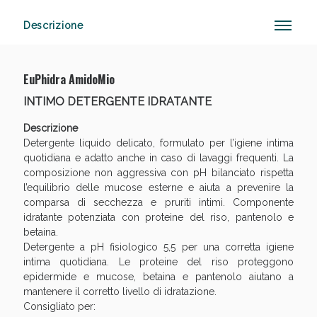
Descrizione
Anticellulite e Fanghi: Sconto fino al 40% valido
EuPhidra AmidoMio
oggi!
INTIMO DETERGENTE IDRATANTE
Descrizione
Detergente liquido delicato, formulato per l’igiene intima
quotidiana e adatto anche in caso di lavaggi frequenti. La
composizione non aggressiva con pH bilanciato rispetta
l’equilibrio delle mucose esterne e aiuta a prevenire la
comparsa di secchezza e pruriti intimi. Componente
idratante potenziata con proteine del riso, pantenolo e
betaina.
Detergente a pH fisiologico 5,5 per una corretta igiene
intima quotidiana. Le proteine del riso proteggono
epidermide e mucose, betaina e pantenolo aiutano a
mantenere il corretto livello di idratazione.
Consigliato per: