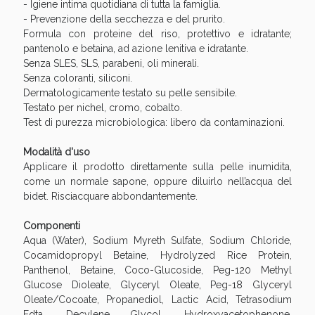
Sconto fino al 55% disponibile oggi!
- Igiene intima quotidiana di tutta la famiglia.
- Prevenzione della secchezza e del prurito.
Formula con proteine del riso, protettivo e idratante;
pantenolo e betaina, ad azione lenitiva e idratante.
Senza SLES, SLS, parabeni, oli minerali.
Senza coloranti, siliconi.
Dermatologicamente testato su pelle sensibile.
Testato per nichel, cromo, cobalto.
Test di purezza microbiologica: libero da contaminazioni.
Modalità d'uso
Applicare il prodotto direttamente sulla pelle inumidita,
come un normale sapone, oppure diluirlo nell’acqua del
bidet. Risciacquare abbondantemente.
Componenti
Aqua (Water), Sodium Myreth Sulfate, Sodium Chloride,
Vie Urinarie e Prostata: Sconti fino al 45% oggi!
Cocamidopropyl Betaine, Hydrolyzed Rice Protein,
Panthenol, Betaine, Coco-Glucoside, Peg-120 Methyl
Glucose Dioleate, Glyceryl Oleate, Peg-18 Glyceryl
Oleate/Cocoate, Propanediol, Lactic Acid, Tetrasodium
Edta, Decylene Glycol, Hydroxyacetophenone,