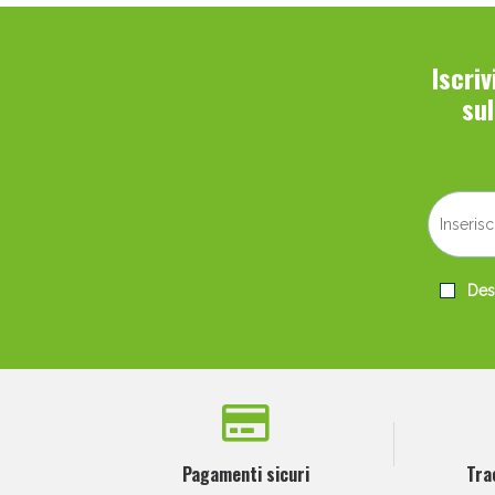
Iscri
su
Desi
Pagamenti sicuri
Tra