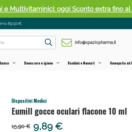
ni e Multivitaminici: oggi Sconto extra fino al
inimo 89,90€
info@spaziopharma.it
 banco
Benessere e igiene
Bambini e Neonati
Omeopatia ed E
cellulite e Fanghi: Sconto fino al 40% valido 
Dispositivi Medici
Eumill gocce oculari flacone 10 ml
9,89 €
15,90 €