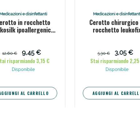
Medicazioni e disinfettanti
Medicazioni e disinfettant
erotto in rocchetto
Cerotto chirurgico 
kosilk ipoallergenico
rocchetto leukofi
bianco 5x500 cm
ipoallergenico 1,25
cm
9,45 €
3,05 €
12,60 €
5,30 €
tai risparmiando 3,15 €
Stai risparmiando 2,25
Disponibile
Disponibile
AGGIUNGI AL CARRELLO
AGGIUNGI AL CARRELL