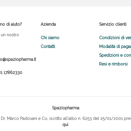
no di aiuto?
Azienda
Servizio clienti
 un nostro
Chi siamo
Condizioni di ve
Contatti
Modalità di pag
Spedizioni e co
fo@spaziopharma.it
Resi e rimborsi
1 17862330
Spaziopharma
r. Marco Padovani e Co, iscritto all'albo n. 6253 del 25/01/2001 pres
qui
.