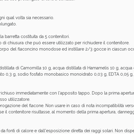
ni qual volta sia necessario.
olungato.
:
barretta costituita da 5 contenitori.
io di chiusura che può essere utilizzato per richiudere il contenitore.
 corpo del flaconcino monodose ed instillare 2/3 gocce in ciascun oc
ssere Intestinale: Sconto fino al 55% valido 
tillata di Camomilla 10 g, acqua distillata di Hamamelis 10 g, acqua di
ato 0,3 g, sodio fosfato monobasico monoidrato 0,03 g, EDTA 0,05 g,
e richiuso immediatamente con l'apposito tappo. Dopo la prima apertur
sso utilizzatore.
erogazione del flacone. Non usare in caso di nota incompatibilità ve
 se il contenitore risultasse, al momento della prima apertura, danne
a fonti di calore e dall'esposizione diretta dei raggi solari. Non dis