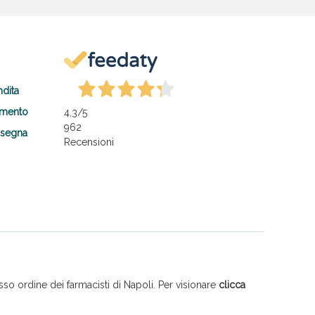
ndita
amento
4,3
/5
962
nsegna
Recensioni
so ordine dei farmacisti di Napoli. Per visionare
clicca