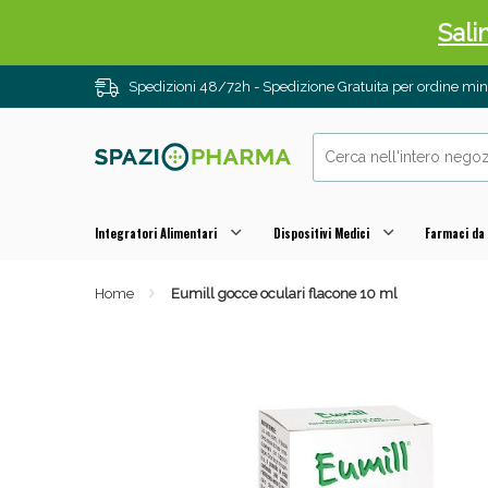
Sali
Spedizioni 48/72h - Spedizione Gratuita per ordine m
Integratori Alimentari
Dispositivi Medici
Farmaci da
Home
Eumill gocce oculari flacone 10 ml
Anti