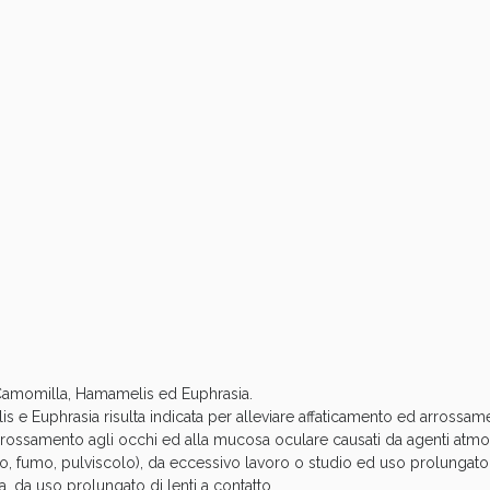
Sconto fino al 55% disponibile oggi!
ie Urinarie e Prostata: Sconti fino al 45% ogg
 Camomilla, Hamamelis ed Euphrasia.
is e Euphrasia risulta indicata per alleviare affaticamento ed arrossa
rrossamento agli occhi ed alla mucosa oculare causati da agenti atmosfe
o, fumo, pulviscolo), da eccessivo lavoro o studio ed uso prolungat
va, da uso prolungato di lenti a contatto.