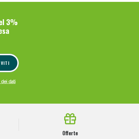
del 3%
esa
IVITI
 dei dati
Offerte