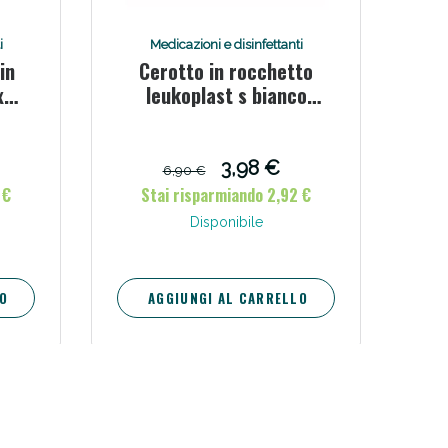
i
Medicazioni e disinfettanti
in
Cerotto in rocchetto
x
leukoplast s bianco
x500
2,5x500 cm
3,98 €
6,90 €
 €
Stai risparmiando 2,92 €
Disponibile
O
AGGIUNGI AL CARRELLO