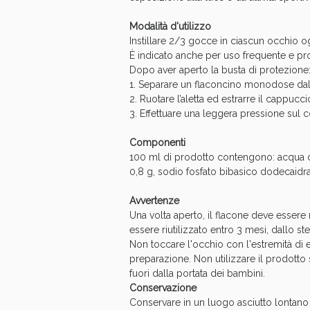
Modalità d'utilizzo
Instillare 2/3 gocce in ciascun occhio og
È indicato anche per uso frequente e pr
Dopo aver aperto la busta di protezione
1. Separare un flaconcino monodose dalla 
2. Ruotare l’aletta ed estrarre il cappucc
3. Effettuare una leggera pressione sul
Bene
Componenti
100 ml di prodotto contengono: acqua dis
0,8 g, sodio fosfato bibasico dodecaidr
Avvertenze
Una volta aperto, il flacone deve esser
essere riutilizzato entro 3 mesi, dallo ste
Non toccare l'occhio con l'estremità di 
preparazione. Non utilizzare il prodotto
fuori dalla portata dei bambini.
Conservazione
Conservare in un luogo asciutto lontano d