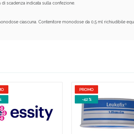
a di scadenza indicata sulla confezione.
Scopri le offerte di Oggi
onodose ciascuna. Contenitore monodose da 0,5 ml richiudibile equi
MO
PROMO
%
-42 %