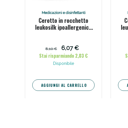
Medicazioni e disinfettanti
Cerotto in rocchetto
C
leukosilk ipoallergenico
leu
bianco 2,5x500 cm
6,07 €
8,10 €
Stai risparmiando 2,03 €
S
Disponibile
AGGIUNGI AL CARRELLO