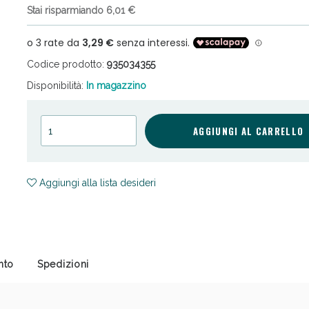
Stai risparmiando 6,01 €
Codice prodotto:
935034355
Disponibilità:
In magazzino
cellulite e Fanghi: Sconto fino al 40% valido 
AGGIUNGI AL CARRELLO
Aggiungi alla lista desideri
nto
Spedizioni