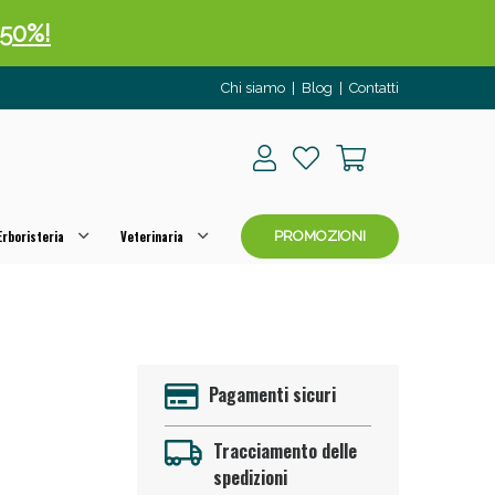
 50%!
Chi siamo
|
Blog
|
Contatti
rboristeria
Veterinaria
PROMOZIONI
oggi!
Pagamenti sicuri
Tracciamento delle
spedizioni