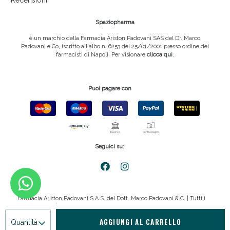
Recensioni
Spaziopharma
è un marchio della Farmacia Ariston Padovani SAS del Dr. Marco
Padovani e Co, iscritto all'albo n. 6253 del 25/01/2001 presso ordine dei
farmacisti di Napoli. Per visionare
clicca qui
.
Puoi pagare con
Seguici su:
Farmacia Ariston Padovani S.A.S. del Dott. Marco Padovani & C. | Tutti i
diritti riservati | P.IVA 08816911211
AGGIUNGI AL CARRELLO
Quantità
Privacy policy
|
Cookie policy
|
emmemedia