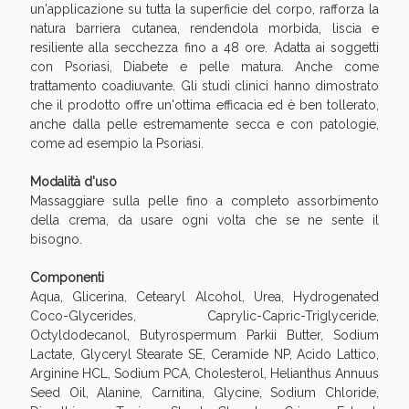
un'applicazione su tutta la superficie del corpo, rafforza la
natura barriera cutanea, rendendola morbida, liscia e
resiliente alla secchezza fino a 48 ore. Adatta ai soggetti
con Psoriasi, Diabete e pelle matura. Anche come
trattamento coadiuvante. Gli studi clinici hanno dimostrato
che il prodotto offre un'ottima efficacia ed è ben tollerato,
anche dalla pelle estremamente secca e con patologie,
come ad esempio la Psoriasi.
Modalità d'uso
Massaggiare sulla pelle fino a completo assorbimento
della crema, da usare ogni volta che se ne sente il
bisogno.
Componenti
Aqua, Glicerina, Cetearyl Alcohol, Urea, Hydrogenated
Coco-Glycerides, Caprylic-Capric-Triglyceride,
Octyldodecanol, Butyrospermum Parkii Butter, Sodium
Lactate, Glyceryl Stearate SE, Ceramide NP, Acido Lattico,
Arginine HCL, Sodium PCA, Cholesterol, Helianthus Annuus
Seed Oil, Alanine, Carnitina, Glycine, Sodium Chloride,