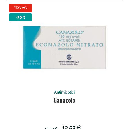
PROMO
-30 %
Scopri le offerte di Oggi
Antimicotici
Ganazolo
12,53 €
17,90 €