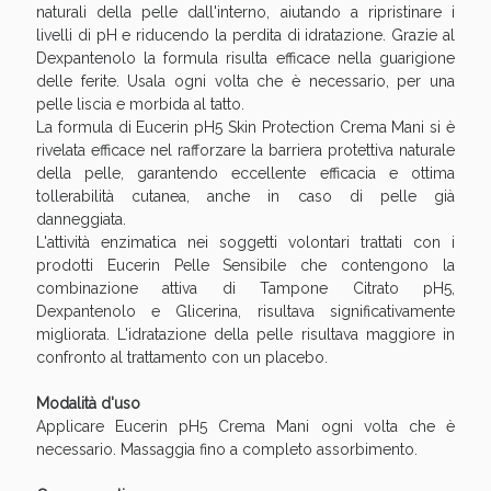
Sconto fino al 55% disponibile oggi!
naturali della pelle dall'interno, aiutando a ripristinare i
livelli di pH e riducendo la perdita di idratazione. Grazie al
Dexpantenolo la formula risulta efficace nella guarigione
delle ferite. Usala ogni volta che è necessario, per una
pelle liscia e morbida al tatto.
La formula di Eucerin pH5 Skin Protection Crema Mani si è
rivelata efficace nel rafforzare la barriera protettiva naturale
della pelle, garantendo eccellente efficacia e ottima
tollerabilità cutanea, anche in caso di pelle già
danneggiata.
L'attività enzimatica nei soggetti volontari trattati con i
prodotti Eucerin Pelle Sensibile che contengono la
combinazione attiva di Tampone Citrato pH5,
Dexpantenolo e Glicerina, risultava significativamente
migliorata. L'idratazione della pelle risultava maggiore in
confronto al trattamento con un placebo.
Vie Urinarie e Prostata: Sconti fino al 45% oggi!
Modalità d'uso
Applicare Eucerin pH5 Crema Mani ogni volta che è
necessario. Massaggia fino a completo assorbimento.