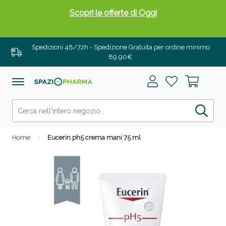
Scopri le offerte di Oggi
Spedizioni 48/72h - Spedizione Gratuita per ordine minimo
89,90€
Home
Eucerin ph5 crema mani 75 ml
Drenanti e Pancia Piatta: Sconti fino al 55% validi
solo per OGGI!