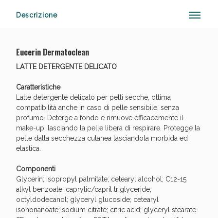
Descrizione
Vie Urinarie e Prostata: Sconti fino al 45% oggi!
Eucerin Dermatoclean
LATTE DETERGENTE DELICATO
Caratteristiche
Latte detergente delicato per pelli secche, ottima
compatibilità anche in caso di pelle sensibile, senza
profumo. Deterge a fondo e rimuove efficacemente il
make-up, lasciando la pelle libera di respirare. Protegge la
pelle dalla secchezza cutanea lasciandola morbida ed
elastica.
Componenti
Glycerin; isopropyl palmitate; cetearyl alcohol; C12-15
alkyl benzoate; caprylic/capril triglyceride;
octyldodecanol; glyceryl glucoside; cetearyl
isononanoate; sodium citrate; citric acid; glyceryl stearate
Benessere Intestinale: Sconto fino al 55% valido