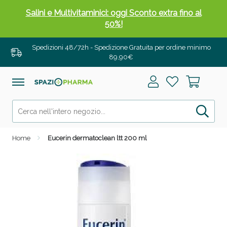
Salini e Multivitaminici: oggi Sconto extra fino al
50%!
Spedizioni 48/72h - Spedizione Gratuita per ordine minimo
89,90€
Home
Eucerin dermatoclean ltt 200 ml
Anticellulite e Fanghi: Sconto fino al 40% valido
oggi!