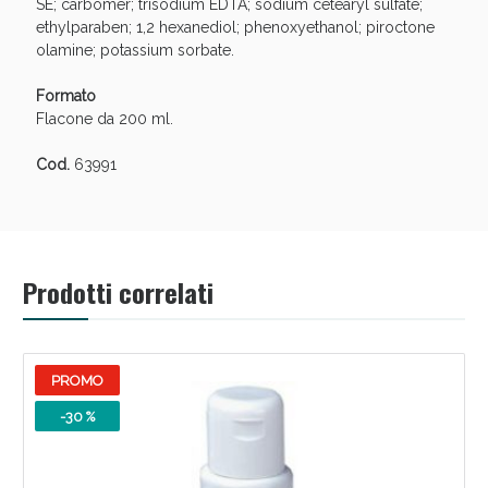
SE; carbomer; trisodium EDTA; sodium cetearyl sulfate;
oggi!
ethylparaben; 1,2 hexanediol; phenoxyethanol; piroctone
olamine; potassium sorbate.
Formato
Flacone da 200 ml.
Cod.
63991
Prodotti correlati
Scopri le offerte di Oggi
PROMO
-30 %