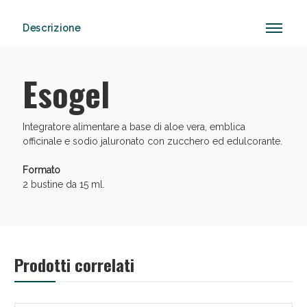
Descrizione
Vie Urinarie e Prostata: Sconti fino al 45% oggi!
Esogel
Integratore alimentare a base di aloe vera, emblica
officinale e sodio jaluronato con zucchero ed edulcorante.
Formato
2 bustine da 15 ml.
Prodotti correlati
Benessere Intestinale: Sconto fino al 55% valido