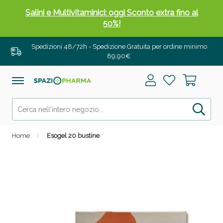
Salini e Multivitaminici: oggi Sconto extra fino al
50%!
Spedizioni 48/72h - Spedizione Gratuita per ordine minimo
89,90€
Home
Esogel 20 bustine
Anticellulite e Fanghi: Sconto fino al 40% valido
oggi!