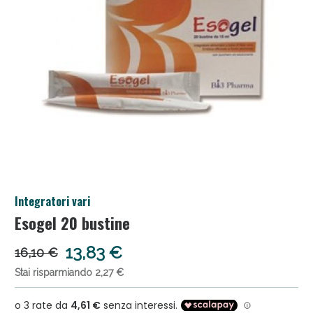
Anticellulite e Fanghi: Sconto fino al 40% valido
Integratori vari
oggi!
Esogel 20 bustine
13,83 €
16,10 €
Stai risparmiando 2,27 €