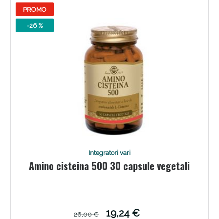
oggi!
PROMO
-26 %
Integratori vari
Amino cisteina 500 30 capsule vegetali
Scopri le offerte di Oggi
19,24 €
26,00 €