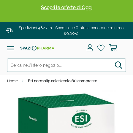
Scopri le offerte di Oggi
Spedizioni 48/72h - Spedizione Gratuita per ordine minimo
89,90€
Home
Esi normolip colesterolo 60 compresse
Drenanti e Pancia Piatta: Sconti fino al 55% validi
solo per OGGI!