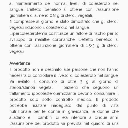
al mantenimento dei normali livelli di colesterolo nel
sangue. L'effetto benefico si ottiene con l'assunzione
giornaliera di almeno 0,8 g di steroli vegetali.
2 compresse al giorno: è stato dimostrato che gli steroli
vegetali riducono il colesterolo nel sangue.
L'ipercolesterolemia costituisce un fattore di rischio per lo
sviluppo di malattie coronariche. L'effetto benefico si
ottiene con l'assunzione giornaliera di 1,5-3 g di steroli
vegetali.
Avvertenze
Il prodotto non è destinato alle persone che non hanno
Benessere Intestinale: Sconto fino al 55% valido
necessità di controllare il livello di colesterolo nel sangue.
oggi!
Va evitato il consumo di oltre 3 g al giorno di
steroli/stanoli vegetali. I pazienti che seguono un
trattamento ipocolesterolemizzante devono consumare il
prodotto solo sotto controllo medico. Il prodotto
potrebbe risultare inadeguato dal punto di vista
nutrizionale per le donne in gravidanza, le donne che
allattano e i bambini di età inferiore a cinque anni.
L’assunzione del prodotto va prevista nel quadro di una