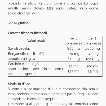
Sconto fino al 55% disponibile oggi!
biossido di silicio; carciofo (Cynara scolymus L.) foglia
estratto secco titolato 2,5% acido caffeilchinico come
acido clorogenico.
Senza
glutine
.
Caratteristiche nutrizionali
per 1
per 2
Valori medi
compressa
compresse
Steroli vegetali
800 mg
1.600 mg
Bergamotto e.s. tit. 36%
170 mg
340 mg
apporto naringina
61,2 mg
122,4 mg
Carciofo e.s. tit. 2,5%
50 mg
100 mg
appo acido caffeilchinico come
1,25 mg
2,5 mg
acido clorogenico
Vie Urinarie e Prostata: Sconti fino al 45% oggi!
Modalità d'uso
Si consiglia l'assunzione di 1 o 2 compresse alla sera a
cena, preferibilmente subito prima del pasto. Deglutire con
abbondante bicchiere d'acqua.
1 compressa al giorno: gli steroli vegetali contribuiscono