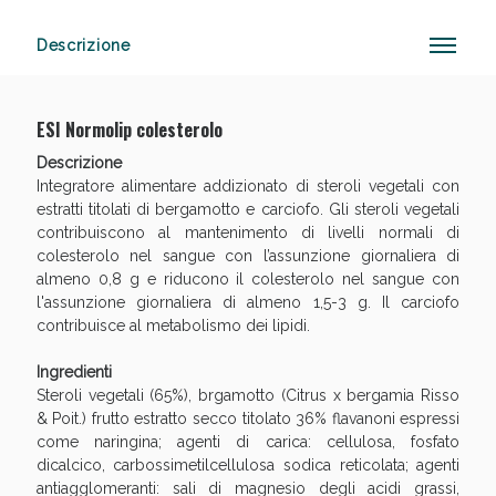
Descrizione
Anticellulite e Fanghi: Sconto fino al 40% valido
oggi!
ESI Normolip colesterolo
Descrizione
Integratore alimentare addizionato di steroli vegetali con
estratti titolati di bergamotto e carciofo. Gli steroli vegetali
contribuiscono al mantenimento di livelli normali di
colesterolo nel sangue con l’assunzione giornaliera di
almeno 0,8 g e riducono il colesterolo nel sangue con
l'assunzione giornaliera di almeno 1,5-3 g. Il carciofo
contribuisce al metabolismo dei lipidi.
Ingredienti
Steroli vegetali (65%), brgamotto (Citrus x bergamia Risso
& Poit.) frutto estratto secco titolato 36% flavanoni espressi
come naringina; agenti di carica: cellulosa, fosfato
dicalcico, carbossimetilcellulosa sodica reticolata; agenti
antiagglomeranti: sali di magnesio degli acidi grassi,