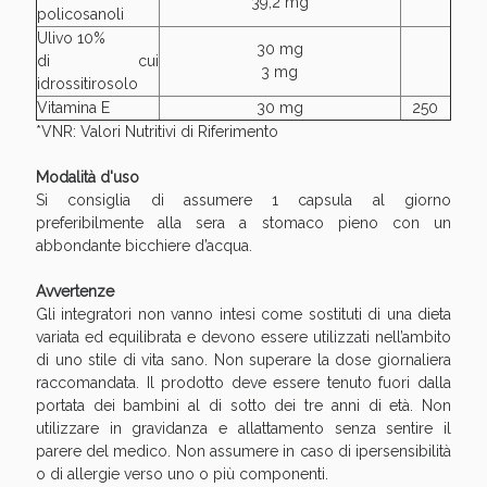
39,2 mg
policosanoli
Ulivo 10%
30 mg
di cui
3 mg
idrossitirosolo
Vitamina E
30 mg
250
*VNR: Valori Nutritivi di Riferimento
Modalità d'uso
Si consiglia di assumere 1 capsula al giorno
preferibilmente alla sera a stomaco pieno con un
abbondante bicchiere d’acqua.
Avvertenze
Gli integratori non vanno intesi come sostituti di una dieta
variata ed equilibrata e devono essere utilizzati nell’ambito
di uno stile di vita sano. Non superare la dose giornaliera
raccomandata. Il prodotto deve essere tenuto fuori dalla
portata dei bambini al di sotto dei tre anni di età. Non
utilizzare in gravidanza e allattamento senza sentire il
parere del medico. Non assumere in caso di ipersensibilità
o di allergie verso uno o più componenti.