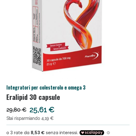
Anticellulite e Fanghi: Sconto fino al 40% valido
Integratori per colesterolo e omega 3
oggi!
Eralipid 30 capsule
25,61 €
29,80 €
Stai risparmiando 4,19 €