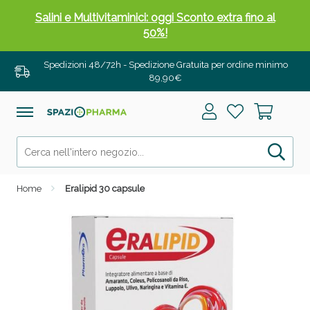
Salini e Multivitaminici: oggi Sconto extra fino al
50%!
Spedizioni 48/72h - Spedizione Gratuita per ordine minimo
89,90€
Home
Eralipid 30 capsule
Anticellulite e Fanghi: Sconto fino al 40% valido
oggi!