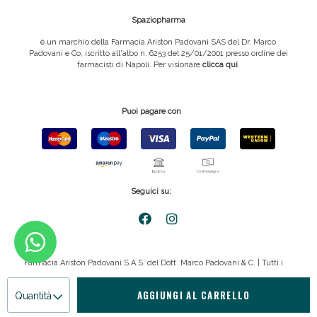
Spaziopharma
è un marchio della Farmacia Ariston Padovani SAS del Dr. Marco
Padovani e Co, iscritto all'albo n. 6253 del 25/01/2001 presso ordine dei
farmacisti di Napoli. Per visionare
clicca qui
.
Puoi pagare con
Seguici su:
Farmacia Ariston Padovani S.A.S. del Dott. Marco Padovani & C. | Tutti i
diritti riservati | P.IVA 08816911211
AGGIUNGI AL CARRELLO
Quantità
Privacy policy
|
Cookie policy
|
emmemedia