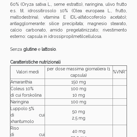
oggi!
60% (Oryza sativa L., seme estratto), naringina, ulivo frutto
e.s. tit. idrossitirosolo 10% (Olea europaea L., frutto,
maltodestrina), vitamina E (DL-alfatocoferolo acetato);
antiagglomerante: silice precipitata; magnesio stearato,
calcio carbonato, amido pregelatinizzato; rivestimento
esterno: capsula in idrossipropilmetilcellulosa.
Senza
glutine
e
lattosio
.
Caratteristiche nutrizionali
per dose massima giornaliera (1
Valori medi
%VNR*
capsula)
Amaranthia
150 mg
Coleus 10%
100 mg
di cui forskolina
10 mg
Naringina
100 mg
Scopri le offerte di Oggi
Luppolo 5%
50 mg
di cui
2,5 mg
xhantumolo
Riso
40 mg
di cui