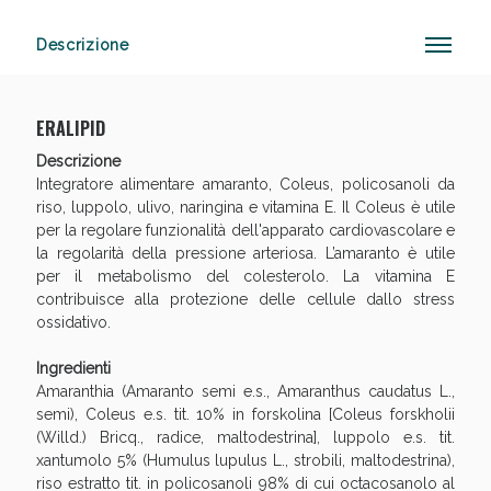
Descrizione
Vie Urinarie e Prostata: Sconti fino al 45% oggi!
ERALIPID
Descrizione
Integratore alimentare amaranto, Coleus, policosanoli da
riso, luppolo, ulivo, naringina e vitamina E. Il Coleus è utile
per la regolare funzionalità dell'apparato cardiovascolare e
la regolarità della pressione arteriosa. L’amaranto è utile
per il metabolismo del colesterolo. La vitamina E
contribuisce alla protezione delle cellule dallo stress
ossidativo.
Ingredienti
Amaranthia (Amaranto semi e.s., Amaranthus caudatus L.,
semi), Coleus e.s. tit. 10% in forskolina [Coleus forskholii
(Willd.) Bricq., radice, maltodestrina], luppolo e.s. tit.
xantumolo 5% (Humulus lupulus L., strobili, maltodestrina),
Benessere Intestinale: Sconto fino al 55% valido
riso estratto tit. in policosanoli 98% di cui octacosanolo al