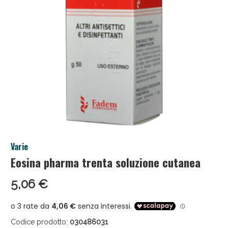
Salini e Multivitaminici: oggi Sconto extra fino al
Varie
50%!
Eosina pharma trenta soluzione cutanea
5,06 €
Codice prodotto:
030486031