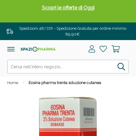
Scopri le offerte di Oggi
Spedizioni 48/72h - Spedizione Gratuita per ordine minimo
89,90€
Home
Eosina pharma trenta soluzione cutanea
Drenanti e Pancia Piatta: Sconti fino al 55% validi
solo per OGGI!