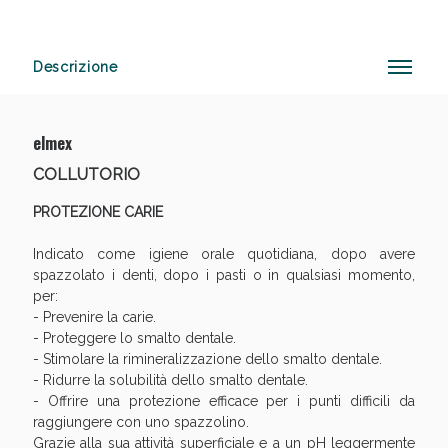
Descrizione
elmex
Vie Urinarie e Prostata: Sconti fino al 45% oggi!
COLLUTORIO
PROTEZIONE CARIE
Indicato come igiene orale quotidiana, dopo avere
spazzolato i denti, dopo i pasti o in qualsiasi momento,
per:
- Prevenire la carie.
- Proteggere lo smalto dentale.
- Stimolare la rimineralizzazione dello smalto dentale.
- Ridurre la solubilità dello smalto dentale.
Benessere Intestinale: Sconto fino al 55% valido oggi!
- Offrire una protezione efficace per i punti difficili da
raggiungere con uno spazzolino.
Grazie alla sua attività superficiale e a un pH leggermente