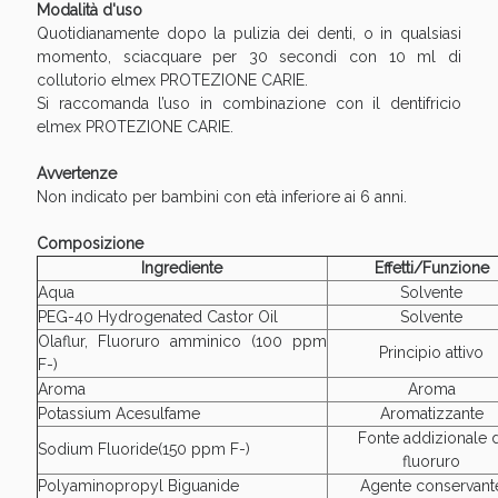
Modalità d'uso
Quotidianamente dopo la pulizia dei denti, o in qualsiasi
momento, sciacquare per 30 secondi con 10 ml di
collutorio elmex PROTEZIONE CARIE.
Si raccomanda l’uso in combinazione con il dentifricio
elmex PROTEZIONE CARIE.
Avvertenze
Non indicato per bambini con età inferiore ai 6 anni.
Composizione
Ingrediente
Effetti/Funzione
Aqua
Solvente
PEG-40 Hydrogenated Castor Oil
Solvente
Olaflur, Fluoruro amminico (100 ppm
Principio attivo
F-)
Aroma
Aroma
Potassium Acesulfame
Aromatizzante
Fonte addizionale d
Sodium Fluoride(150 ppm F-)
fluoruro
Polyaminopropyl Biguanide
Agente conservant