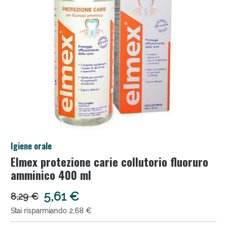
Salini e Multivitaminici: oggi Sconto extra fino al 50%!
Igiene orale
Elmex protezione carie collutorio fluoruro
Anticellulite e Fanghi: Sconto fino al 40% valido oggi!
amminico 400 ml
5,61 €
8,29 €
Stai risparmiando 2,68 €