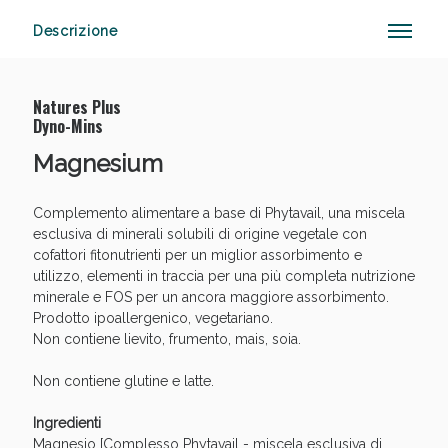
Descrizione
Vie Urinarie e Prostata: Sconti fino al 45% oggi!
Natures Plus
Dyno-Mins
Magnesium
Complemento alimentare a base di Phytavail, una miscela
esclusiva di minerali solubili di origine vegetale con
cofattori fitonutrienti per un miglior assorbimento e
utilizzo, elementi in traccia per una più completa nutrizione
minerale e FOS per un ancora maggiore assorbimento.
Prodotto ipoallergenico, vegetariano.
Non contiene lievito, frumento, mais, soia.
Non contiene glutine e latte.
Ingredienti
Benessere Intestinale: Sconto fino al 55% valido
Magnesio [Complesso Phytavail - miscela esclusiva di