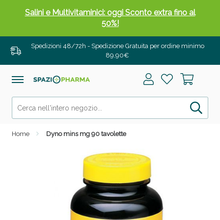
Salini e Multivitaminici: oggi Sconto extra fino al
50%!
Spedizioni 48/72h - Spedizione Gratuita per ordine minimo
89,90€
Home
Dyno mins mg 90 tavolette
Anticellulite e Fanghi: Sconto fino al 40% valido
oggi!