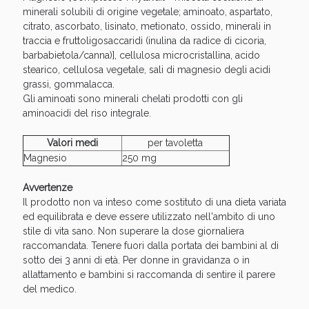
oggi!
minerali solubili di origine vegetale; aminoato, aspartato,
citrato, ascorbato, lisinato, metionato, ossido, minerali in
traccia e fruttoligosaccaridi (inulina da radice di cicoria,
barbabietola/canna)], cellulosa microcristallina, acido
stearico, cellulosa vegetale, sali di magnesio degli acidi
grassi, gommalacca.
Gli aminoati sono minerali chelati prodotti con gli
aminoacidi del riso integrale.
Valori medi
per tavoletta
Magnesio
250 mg
Avvertenze
Il prodotto non va inteso come sostituto di una dieta variata
ed equilibrata e deve essere utilizzato nell'ambito di uno
stile di vita sano. Non superare la dose giornaliera
Scopri le offerte di Oggi
raccomandata. Tenere fuori dalla portata dei bambini al di
sotto dei 3 anni di età. Per donne in gravidanza o in
allattamento e bambini si raccomanda di sentire il parere
del medico.