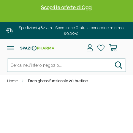
Scopri le offerte di Oggi
Spedizioni 48/72h - Spedizione Gratuita per ordine minimo
89,90€
Home
Dren gheos funzionale 20 bustine
Drenanti e Pancia Piatta: Sconti fino al 55% validi
solo per OGGI!