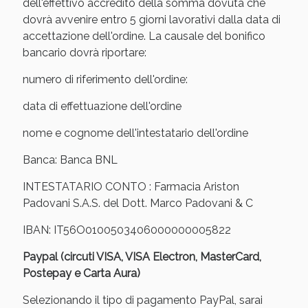
Sconto fino al 55% disponibile oggi!
dell'effettivo accredito della somma dovuta che
dovrà avvenire entro 5 giorni lavorativi dalla data di
accettazione dell'ordine. La causale del bonifico
bancario dovrà riportare:
numero di riferimento dell'ordine:
data di effettuazione dell'ordine
nome e cognome dell'intestatario dell'ordine
Banca: Banca BNL
INTESTATARIO CONTO : Farmacia Ariston
Padovani S.A.S. del Dott. Marco Padovani & C
IBAN: IT56O0100503406000000005822
Vie Urinarie e Prostata: Sconti fino al 45% oggi!
Paypal (circuti VISA, VISA Electron, MasterCard,
Postepay e Carta Aura)
Selezionando il tipo di pagamento PayPal, sarai