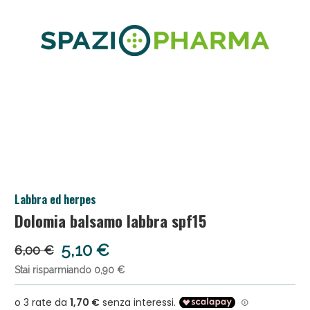
Salini e Multivitaminici: oggi Sconto extra fino al
Labbra ed herpes
50%!
Dolomia balsamo labbra spf15
5,10 €
6,00 €
Stai risparmiando 0,90 €