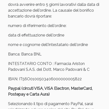
Sconto fino al 55% disponibile oggi!
dovrà avvenire entro 5 giorni lavorativi dalla data di
accettazione dell'ordine. La causale del bonifico
bancario dovrà riportare:
numero di riferimento dell'ordine:
data di effettuazione dell'ordine
nome e cognome dell'intestatario dell'ordine
Banca: Banca BNL
INTESTATARIO CONTO : Farmacia Ariston
Padovani S.A.S. del Dott. Marco Padovani & C
IBAN: IT56O0100503406000000005822
Vie Urinarie e Prostata: Sconti fino al 45% oggi!
Paypal (circuti VISA, VISA Electron, MasterCard,
Postepay e Carta Aura)
Selezionando il tipo di pagamento PayPal, sarai