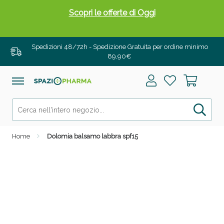
Scopri le offerte di Oggi
Spedizioni 48/72h - Spedizione Gratuita per ordine minimo
89,90€
Home
Dolomia balsamo labbra spf15
Drenanti e Pancia Piatta: Sconti fino al 55% validi
solo per OGGI!