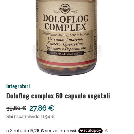
Salini e Multivitaminici: oggi Sconto extra fino al 50
Integratori
Doloflog complex 60 capsule vegetali
Anticellulite e Fanghi: Sconto fino al 40% valido ogg
27,86 €
39,80 €
Stai risparmiando 11,94 €