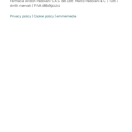
Farmacia Ariston Padovani S.A.S. del Dott. Marco Padovani & C. | Tutti i
diritti riservati | P.IVA 08816911211
Privacy policy
|
Cookie policy
|
emmemedia