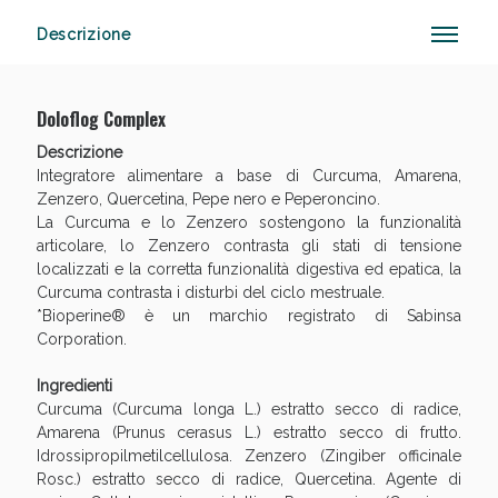
Descrizione
Doloflog Complex
Descrizione
Vie Urinarie e Prostata: Sconti fino al 45% oggi!
Integratore alimentare a base di Curcuma, Amarena,
Zenzero, Quercetina, Pepe nero e Peperoncino.
La Curcuma e lo Zenzero sostengono la funzionalità
articolare, lo Zenzero contrasta gli stati di tensione
localizzati e la corretta funzionalità digestiva ed epatica, la
Curcuma contrasta i disturbi del ciclo mestruale.
*Bioperine® è un marchio registrato di Sabinsa
Corporation.
Ingredienti
Curcuma (Curcuma longa L.) estratto secco di radice,
Benessere Intestinale: Sconto fino al 55% valido ogg
Amarena (Prunus cerasus L.) estratto secco di frutto.
Idrossipropilmetilcellulosa. Zenzero (Zingiber officinale
Rosc.) estratto secco di radice, Quercetina. Agente di