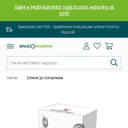
Salini e Multivitaminici: oggi Sconto extra fino al
50%!
Spedizioni 48/72h - Spedizione Gratuita per ordine minimo
89,90€
Home
Direne 32 compresse
Anticellulite e Fanghi: Sconto fino al 40% valido
oggi!