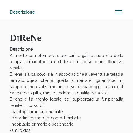
Descrizione
Vie Urinarie e Prostata: Sconti fino al 45% oggi!
D
ReNe
I
Descrizione
Alimento complementare per cani e gatti a supporto della
terapia farmacologica e dietetica in corso di insufficienza
renale.
Direne, sia da solo, sia in associazione all'eventuale terapia
farmacologica che a quella alimentare, garantisce un
supporto notevolissimo in corso di patologie renali del
cane e del gatto, migliorandone la qualità della vita.
Direne è l'alimento ideale per supportare la funzionalità
renale in corso di:
-patologie immunomediate
-disordini metabolici come il diabete
-neoplasie primarie e secondarie
-amiloidosi
Benessere Intestinale: Sconto fino al 55% valido