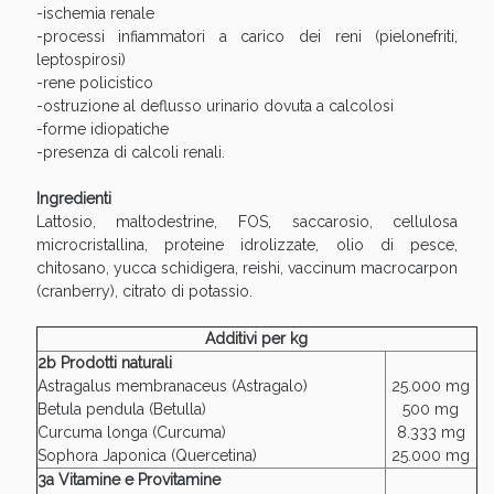
-ischemia renale
oggi!
-processi infiammatori a carico dei reni (pielonefriti,
leptospirosi)
-rene policistico
-ostruzione al deflusso urinario dovuta a calcolosi
-forme idiopatiche
-presenza di calcoli renali.
Ingredienti
Lattosio, maltodestrine, FOS, saccarosio, cellulosa
microcristallina, proteine idrolizzate, olio di pesce,
chitosano, yucca schidigera, reishi, vaccinum macrocarpon
(cranberry), citrato di potassio.
Additivi per kg
2b Prodotti naturali
Scopri le offerte di Oggi
Astragalus membranaceus (Astragalo)
25.000 mg
Betula pendula (Betulla)
500 mg
Curcuma longa (Curcuma)
8.333 mg
Sophora Japonica (Quercetina)
25.000 mg
3a Vitamine e Provitamine