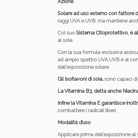
Azione
Solare ad uso esterno con fattore d
raggi UVA e UVB, ma mantiene anche 
Col suo
Sistema Citoprotettivo, è 
al sole.
Con la sua formula esclusiva assicura
ad ampio spettro UVA UVB e al compl
dall'esposizione solare.
Gli Isoflavoni di soia,
sono capaci di 
La Vitamina B3, detta anche Niacin
Infine la Vitamina E garantisce inol
combattere i radicali liberi.
Modalità d’uso
Applicare prima dell'esposizione al