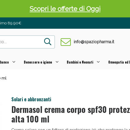
Scopri le offerte di Oggi
inimo 89,90€
info@spaziopharma.it
 banco
Benessere e igiene
Bambini e Neonati
Omeopatia ed E
0 ml
 Pancia Piatta: Sconti fino al 55% validi sol
Solari e abbronzanti
Dermasol crema corpo spf30 protez
alta 100 ml
Crema solare con un fattore di protezione 30 che protegge la 