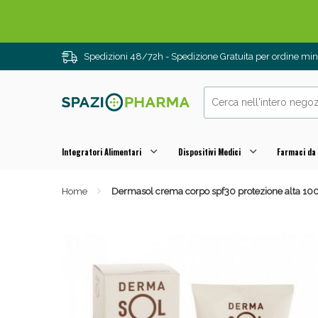
Spedizioni 48/72h - Spedizione Gratuita per ordine m
Integratori Alimentari
Dispositivi Medici
Farmaci da
Home
Dermasol crema corpo spf30 protezione alta 10
Drenanti e