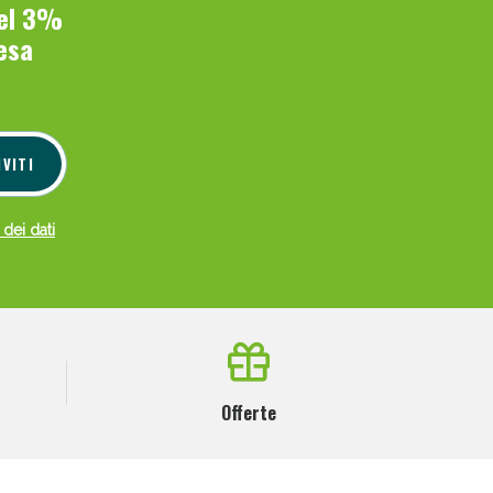
del 3%
esa
IVITI
 dei dati
Offerte