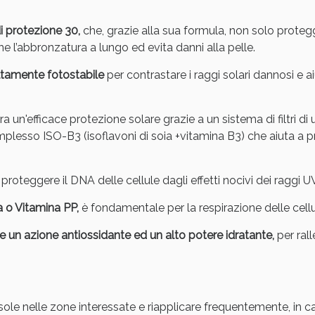
i protezione 30,
che, grazie alla sua formula, non solo prote
l’abbronzatura a lungo ed evita danni alla pelle.
altamente fotostabile
per contrastare i raggi solari dannosi e a
 un'efficace protezione solare grazie a un sistema di filtri di
Sconto fino al 55% disponibile oggi!
esso ISO-B3 (isoflavoni di soia +vitamina B3) che aiuta a pr
proteggere il DNA delle cellule dagli effetti nocivi dei raggi U
a o Vitamina PP,
è fondamentale per la respirazione delle cellul
tre un azione antiossidante ed un alto potere idratante,
per ral
 sole nelle zone interessate e riapplicare frequentemente, in 