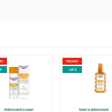
Scopri le offerte di Oggi
MO
PROMO
%
-48 %
Abbronzanti e solari
Solari e abbronzanti