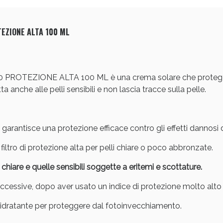
cellulite e Fanghi: Sconto fino al 40% valido 
EZIONE ALTA 100 ML
EZIONE ALTA 100 ML è una crema solare che protegge la 
a anche alle pelli sensibili e non lascia tracce sulla pelle.
arantisce una protezione efficace contro gli effetti dannosi de
filtro di protezione alta per pelli chiare o poco abbronzate.
cellulite e Fanghi: Sconto fino al 40% valido 
i
chiare e quelle sensibili soggette a eritemi e scottature.
uccessive, dopo aver usato un indice di protezione molto alto
 idratante per proteggere dal fotoinvecchiamento.