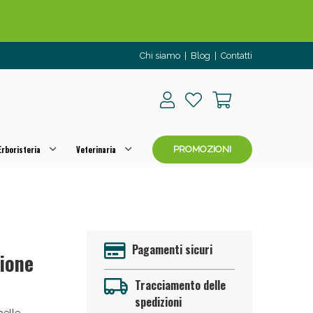
Chi siamo
|
Blog
|
Contatti
rboristeria
Veterinaria
PROMOZIONI
o per OGGI!
Pagamenti sicuri
ione
Tracciamento delle
spedizioni
pelle