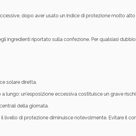
ie Urinarie e Prostata: Sconti fino al 45% ogg
uccessive, dopo aver usato un indice di protezione molto alto
gli ingredienti riportato sulla confezione. Per qualsiasi dubbio
ce solare diretta.
a lungo: un'esposizione eccessiva costituisce un grave rischio
ssere Intestinale: Sconto fino al 55% valido 
centrali della giornata.
il livello di protezione diminuisce notevolmente. Evitare il con