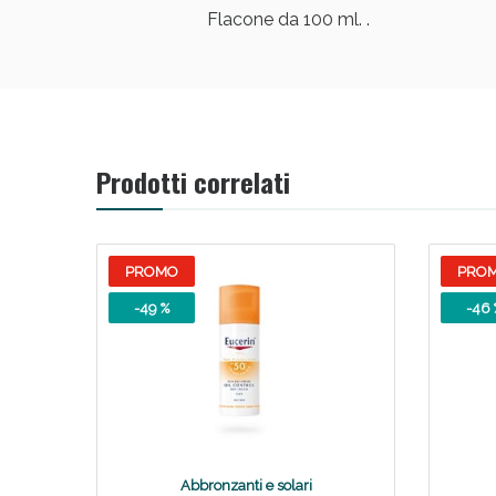
Flacone da 100 ml. .
Prodotti correlati
PROMO
PRO
-49 %
-46 
Abbronzanti e solari