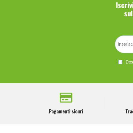
Iscri
su
Desi
Pagamenti sicuri
Tra