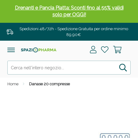
Drenanti e Pancia Piatta: Sconti fino al 55% validi
solo per OGGI!
Spedizioni 48/72h - Spedizione Gratuita per ordine minimo
89,90€
Home
Danase 20 compresse
Salini e Multivitaminici: oggi Sconto extra fino al
50%!