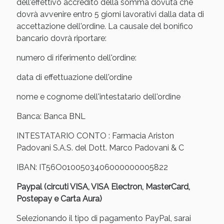
Vie Urinarie e Prostata: Sconti fino al 45% oggi!
dell'effettivo accredito della somma dovuta che
dovrà avvenire entro 5 giorni lavorativi dalla data di
accettazione dell'ordine. La causale del bonifico
bancario dovrà riportare:
numero di riferimento dell'ordine:
data di effettuazione dell'ordine
nome e cognome dell'intestatario dell'ordine
Banca: Banca BNL
INTESTATARIO CONTO : Farmacia Ariston
Padovani S.A.S. del Dott. Marco Padovani & C
IBAN: IT56O0100503406000000005822
Benessere Intestinale: Sconto fino al 55% valido
oggi!
Paypal (circuti VISA, VISA Electron, MasterCard,
Postepay e Carta Aura)
Selezionando il tipo di pagamento PayPal, sarai