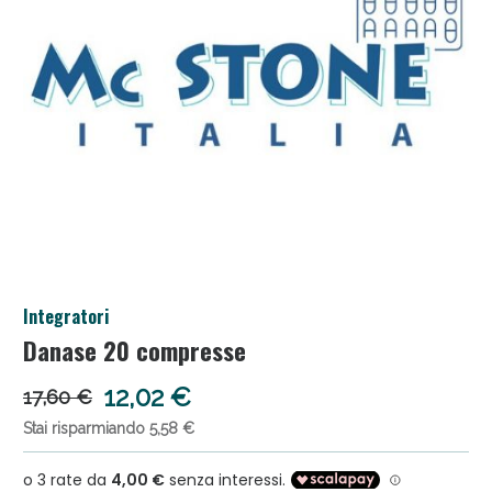
Anticellulite e Fanghi: Sconto fino al 40% valido
Integratori
oggi!
Danase 20 compresse
12,02 €
17,60 €
Stai risparmiando 5,58 €