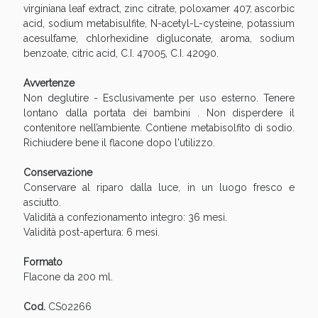
virginiana leaf extract, zinc citrate, poloxamer 407, ascorbic
acid, sodium metabisulfite, N-acetyl-L-cysteine, potassium
acesulfame, chlorhexidine digluconate, aroma, sodium
benzoate, citric acid, C.I. 47005, C.I. 42090.
Avvertenze
Non deglutire - Esclusivamente per uso esterno. Tenere
lontano dalla portata dei bambini . Non disperdere il
contenitore nell’ambiente. Contiene metabisolfito di sodio.
Richiudere bene il flacone dopo l'utilizzo.
Conservazione
Benessere Intestinale: Sconto fino al 55% valido
Conservare al riparo dalla luce, in un luogo fresco e
oggi!
asciutto.
Validità a confezionamento integro: 36 mesi.
Validità post-apertura: 6 mesi.
Formato
Flacone da 200 ml.
Cod.
CS02266