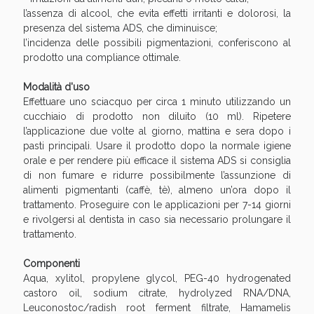
Sconto fino al 55% disponibile oggi!
l’assenza di alcool, che evita effetti irritanti e dolorosi, la
presenza del sistema ADS, che diminuisce;
l’incidenza delle possibili pigmentazioni, conferiscono al
prodotto una compliance ottimale.
Modalità d'uso
Effettuare uno sciacquo per circa 1 minuto utilizzando un
cucchiaio di prodotto non diluito (10 ml). Ripetere
l’applicazione due volte al giorno, mattina e sera dopo i
pasti principali. Usare il prodotto dopo la normale igiene
orale e per rendere più efficace il sistema ADS si consiglia
di non fumare e ridurre possibilmente l’assunzione di
alimenti pigmentanti (caffè, tè), almeno un’ora dopo il
trattamento. Proseguire con le applicazioni per 7-14 giorni
e rivolgersi al dentista in caso sia necessario prolungare il
trattamento.
Vie Urinarie e Prostata: Sconti fino al 45% oggi!
Componenti
Aqua, xylitol, propylene glycol, PEG-40 hydrogenated
castoro oil, sodium citrate, hydrolyzed RNA/DNA,
Leuconostoc/radish root ferment filtrate, Hamamelis