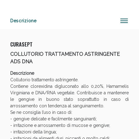
Descrizione
Anticellulite e Fanghi: Sconto fino al 40% valido
oggi!
CURASEPT
COLLUTORIO TRATTAMENTO ASTRINGENTE
ADS DNA
Descrizione
Collutorio trattamento astringente.
Contiene clorexidina digluconato allo 0,20%, Hamamelis
Virginiana e DNA/RNA vegetale. Contribuisce a mantenere
le gengive in buono stato soprattutto in caso di
arrossamento con tendenza al sanguinamento.
Se ne consiglia l’uso in caso di:
- gengive delicate e facilmente sanguinanti;
- irritazione e arrossamento di mucose e gengive;
- irritazioni della lingua;
- irritazioni da alimenti duri, piccanti o molto caldi;