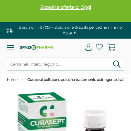
Scopri le offerte di Oggi
Spedizioni 48/72h - Spedizione Gratuita per ordine minimo
89,90€
Home
Curasept collutorio ads dna trattamento astringente 200 ml
Drenanti e Pancia Piatta: Sconti fino al 55% validi
solo per OGGI!