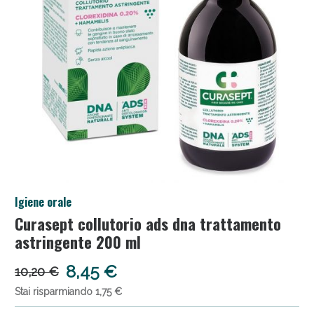
Salini e Multivitaminici: oggi Sconto extra fino al
Igiene orale
50%!
Curasept collutorio ads dna trattamento
astringente 200 ml
8,45 €
10,20 €
Stai risparmiando 1,75 €